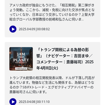
アメリカ政府が独自にもうけた、「相互関税」第二弾がき
ょう発動。ここから、減税・免税に向けた交渉が焦点とな
っていくなか、日本はどう交渉していけるのか？上智大学
総合グローバル学部教授の前嶋和弘さんに伺いま...
2025.04.09
|
00:08:02
「トランプ関税による為替の影
響」（ナビゲーター：吉田まゆ／
コメンテーター：斎藤裕司）2025
年4月8日(火)
トランプ大統領の相互関税発表以降、ドルが下落し円高が
進んでいます。物価など生活にも関係する、為替はどうな
るのか？SBIFXトレード・エグゼクティブアドバイザーの
斎藤裕司さんに伺います。
2025.04.08
|
00:11:10