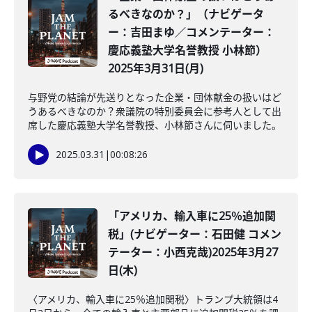
るべきなのか？」（ナビゲータ
ー：吉田まゆ／コメンテーター：
慶応義塾大学名誉教授 小林節）
2025年3月31日(月)
与野党の結論が先送りとなった企業・団体献金の扱いはど
うあるべきなのか？衆議院の特別委員会に参考人として出
席した慶応義塾大学名誉教授、小林節さんに伺いました。
2025.03.31
|
00:08:26
「アメリカ、輸入車に25％追加関
税」(ナビゲーター：石田健 コメン
テーター：小西克哉)2025年3月27
日(木)
〈アメリカ、輸入車に25％追加関税〉トランプ大統領は4