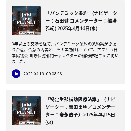
「パンデミック条約」(ナビゲータ
ー：石田健 コメンテーター：稲場
雅紀) 2025年4月16日(水)
3年以上の交渉を経て、パンデミック条約の条約案がきょ
う合意。合意の内容と、その実効性について、アフリカ日
本協議会 国際保健部門ディレクターの稲場雅紀さんに伺い
ました。
2025.04.16
|
00:08:08
「特定生殖補助医療法案」（ナビ
ゲーター：吉田まゆ／コメンテー
ター：岩永直子）2025年4月15日
(火)