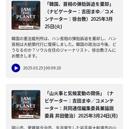
「韓国、首相の弾劾訴追を棄却」
（ナビゲーター：吉田まゆ／コメ
ンテーター：徐台教）2025年3月
25日(火)
韓国の憲法裁判所は、ハン首相の弾劾訴追を棄却し、ハン
首相は大統領代行に復帰しました。韓国の政治は今後、ど
うなるのか？ソウル在住のジャーナリスト、徐台教さんに
お聞きします。
2025.03.25
|
00:09:20
「山火事と気候変動の関係」（ナ
ビゲーター：吉田まゆ／コメンテ
ーター：共同通信編集委員兼論説
委員 井田徹治）2025年3月24日(月)
岡山市、愛媛県今治市、先月発生した岩手県大船渡市の山