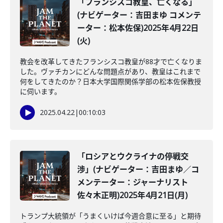
「フランシスコ教皇、亡くなる」
(ナビゲーター：吉田まゆ コメンテ
ーター：松本佐保)2025年4月22日
(火)
教会を改革してきたフランシスコ教皇が88才で亡くなりま
した。ヴァチカンにどんな問題点があり、教皇はこれまで
何をしてきたのか？日本大学国際関係学部の松本佐保教授
に伺います。
2025.04.22
|
00:10:03
「ロシアとウクライナの停戦交
渉」(ナビゲーター：吉田まゆ／コ
メンテーター：ジャーナリスト
佐々木正明)2025年4月21日(月)
トランプ大統領が「うまくいけば今週合意に至る」と期待