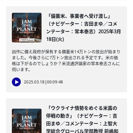
「備蓄米、事業者へ受け渡し」
（ナビゲーター：吉田まゆ／コメ
ンテーター：常本泰志）2025年3月
18日(火)
凶作に備え政府が保有する備蓄米14万トンの放出が始まり
ました。今後さらに7万トン放出される予定です。米の価
格は下がるのでしょうか？米流通評論家の常本泰志さんに
伺います。
2025.03.18
|
00:09:48
「ウクライナ情勢をめぐる米露の
停戦の動き」（ナビゲーター：吉
田まゆ／コメンテーター：上智大
学総合グローバル学部教授 前嶋和