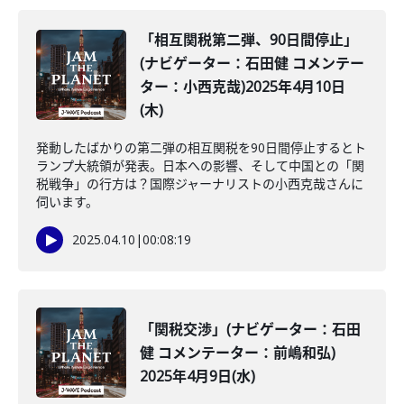
「相互関税第二弾、90日間停止」
(ナビゲーター：石田健 コメンテー
ター：小西克哉)2025年4月10日
(木)
発動したばかりの第二弾の相互関税を90日間停止するとト
ランプ大統領が発表。日本への影響、そして中国との「関
税戦争」の行方は？国際ジャーナリストの小西克哉さんに
伺います。
2025.04.10
|
00:08:19
「関税交渉」(ナビゲーター：石田
健 コメンテーター：前嶋和弘)
2025年4月9日(水)