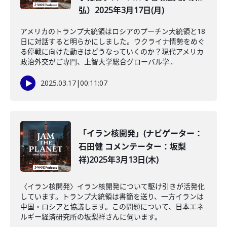
弘）2025年3月17日(月)
アメリカのトランプ大統領はロシアのプーチン大統領と18
日に対話すると明らかにしました。ウクライナ情勢をめぐ
る停戦に向けた動きはどうなっていくのか？現代アメリカ
政治外交がご専門、上智大学総合グローバル学...
2025.03.17
|
00:11:07
「イラン核開発」(ナビゲーター：
石田健 コメンテーター：坂梨
祥)2025年3月13日(木)
〈イラン核開発〉イラン核開発について駆け引きが活発化
しています。トランプ大統領は書簡を送り、一方イランは
中国・ロシアと協議します。この問題について、日本エネ
ルギー経済研究所の坂梨祥さんに伺います。