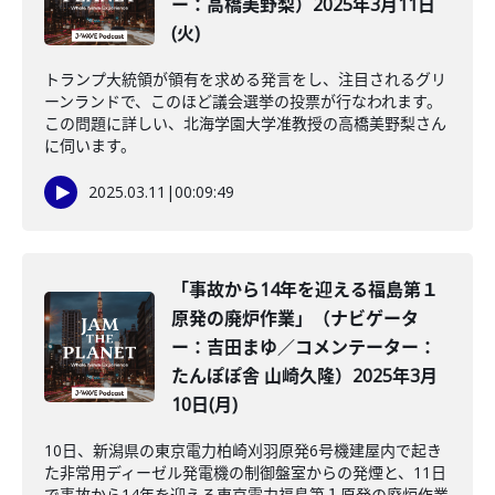
ー：高橋美野梨）2025年3月11日
(火)
トランプ大統領が領有を求める発言をし、注目されるグリ
ーンランドで、このほど議会選挙の投票が行なわれます。
この問題に詳しい、北海学園大学准教授の高橋美野梨さん
に伺います。
2025.03.11
|
00:09:49
「事故から14年を迎える福島第１
原発の廃炉作業」（ナビゲータ
ー：吉田まゆ／コメンテーター：
たんぽぽ舎 山崎久隆）2025年3月
10日(月)
10日、新潟県の東京電力柏崎刈羽原発6号機建屋内で起き
た非常用ディーゼル発電機の制御盤室からの発煙と、11日
で事故から14年を迎える東京電力福島第１原発の廃炉作業