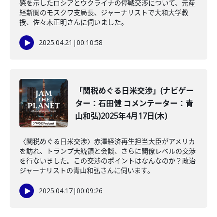
感を示したロシアとウクライナの停戦交渉について、元産
経新聞のモスクワ支局長、ジャーナリストで大和大学教
授、佐々木正明さんに伺いました。
2025.04.21
|
00:10:58
「関税めぐる日米交渉」(ナビゲー
ター：石田健 コメンテーター：青
山和弘)2025年4月17日(木)
〈関税めぐる日米交渉〉赤澤経済再生担当大臣がアメリカ
を訪れ、トランプ大統領と会談、さらに閣僚レベルの交渉
を行ないました。この交渉のポイントはなんなのか？政治
ジャーナリストの青山和弘さんに伺います。
2025.04.17
|
00:09:26