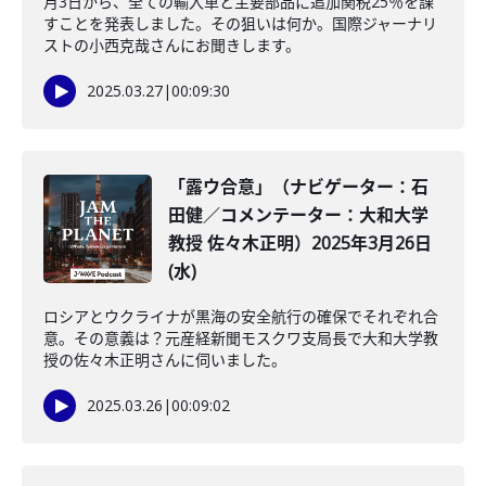
月3日から、全ての輸入車と主要部品に追加関税25％を課
すことを発表しました。その狙いは何か。国際ジャーナリ
ストの小西克哉さんにお聞きします。
2025.03.27
|
00:09:30
「露ウ合意」（ナビゲーター：石
田健／コメンテーター：大和大学
教授 佐々木正明）2025年3月26日
(水)
ロシアとウクライナが黒海の安全航行の確保でそれぞれ合
意。その意義は？元産経新聞モスクワ支局長で大和大学教
授の佐々木正明さんに伺いました。
2025.03.26
|
00:09:02