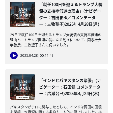
「就任100日を迎えるトランプ大統
領の支持率低迷の理由」(ナビゲー
ター：吉田まゆ／コメンテータ
ー：三牧聖子)2025年4月28日(月)
29日で就任100日を迎えるトランプ大統領の支持率低迷の
理由と、トランプ関連の気になる動きについて、同志社大
学教授、三牧聖子さんに伺いました。
2025.04.28
|
00:11:49
「インドとパキスタンの緊張」(ナ
ビゲーター：石田健 コメンテータ
ー：広瀬公巳)2025年4月24日(木)
パキスタンがテロに関与したとして、インドは両国の国境
を閉鎖、水資源に関する条約も一方的に停止しました。核