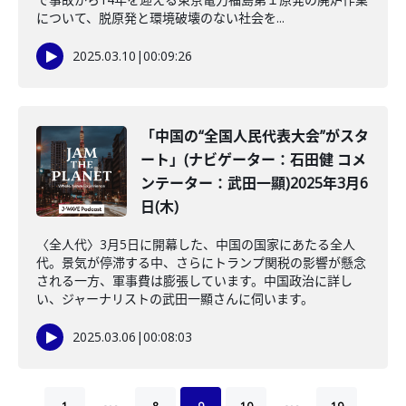
について、脱原発と環境破壊のない社会を...
2025.03.10
|
00:09:26
「中国の“全国人民代表大会”がスタ
ート」(ナビゲーター：石田健 コメ
ンテーター：武田一顯)2025年3月6
日(木)
〈全人代〉3月5日に開幕した、中国の国家にあたる全人
代。景気が停滞する中、さらにトランプ関税の影響が懸念
される一方、軍事費は膨張しています。中国政治に詳し
い、ジャーナリストの武田一顯さんに伺います。
2025.03.06
|
00:08:03
…
…
1
8
9
10
19