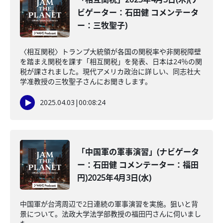
ビゲーター：石田健 コメンテータ
ー：三牧聖子)
〈相互関税〉トランプ大統領が各国の関税率や非関税障壁
を踏まえ関税を課す「相互関税」を発表、日本は24％の関
税が課されました。現代アメリカ政治に詳しい、同志社大
学准教授の三牧聖子さんにお聞きします。
2025.04.03
|
00:08:24
「中国軍の軍事演習」(ナビゲータ
ー：石田健 コメンテーター：福田
円)2025年4月3日(水)
中国軍が台湾周辺で2日連続の軍事演習を実施。狙いと背
景について。法政大学法学部教授の福田円さんに伺いまし