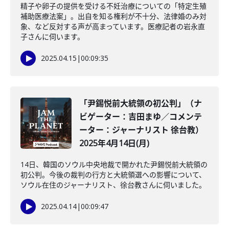
精子や卵子の提供を受ける不妊治療についての「特定生殖
補助医療法案」。出自を知る権利が不十分、法律婚のみ対
象、など反対する声が高まっています。医療記者の岩永直
子さんに伺います。
2025.04.15
|
00:09:35
「尹錫悦前大統領の初公判」（ナ
ビゲーター：吉田まゆ／コメンテ
ーター：ジャーナリスト 徐台教）
2025年4月14日(月)
14日、韓国のソウル中央地裁で開かれた尹錫悦前大統領の
初公判。今後の裁判の行方と大統領選への影響について、
ソウル在住のジャーナリスト、徐台教さんに伺いました。
2025.04.14
|
00:09:47