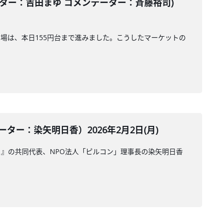
ター：吉田まゆ コメンテーター：斉藤裕司)
相場は、本日155円台まで進みました。こうしたマーケットの
ー：染矢明日香）2026年2月2日(月)
』の共同代表、NPO法人「ピルコン」理事長の染矢明日香