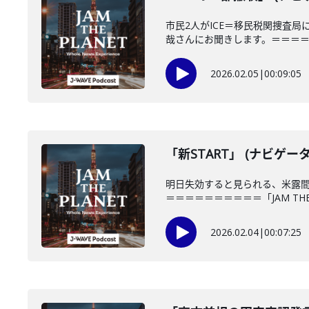
市民2人がICE＝移民税関捜査
哉さんにお聞きします。＝＝＝＝＝
2026.02.05
|
00:09:05
「新START」 (ナビゲー
明日失効すると見られる、米露間
＝＝＝＝＝＝＝＝＝＝「JAM THE P
2026.02.04
|
00:07:25