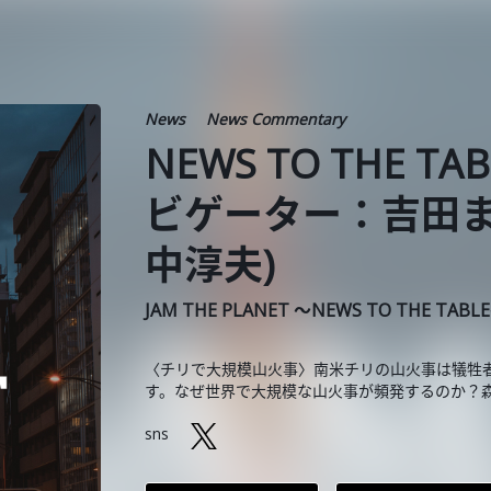
News
News Commentary
NEWS TO THE TA
ビゲーター：吉田ま
中淳夫)
JAM THE PLANET ～NEWS TO THE TABL
〈チリで大規模山火事〉南米チリの山火事は犠牲者
す。なぜ世界で大規模な山火事が頻発するのか？
sns