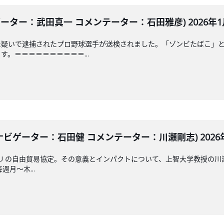
ーター：武田真一 コメンテーター：石田雅彦) 2026年1月
た疑いで逮捕されたプロ野球選手が送検されました。「ゾンビたばこ」
。＝＝＝＝＝＝＝＝＝＝...
ナビゲーター：石田健 コメンテーター：川瀬剛志) 2026年
U の自由貿易協定。その意義とインパクトについて、上智大学教授の
毎週月～木...