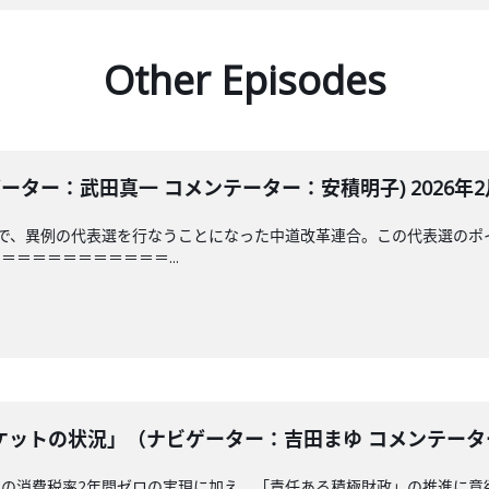
Other Episodes
ーター：武田真一 コメンテーター：安積明子) 2026年2月
日で、異例の代表選を行なうことになった中道改革連合。この代表選のポ
＝＝＝＝＝＝＝＝＝＝...
ットの状況」（ナビゲーター：吉田まゆ コメンテーター：安
品の消費税率2年間ゼロの実現に加え、「責任ある積極財政」の推進に意