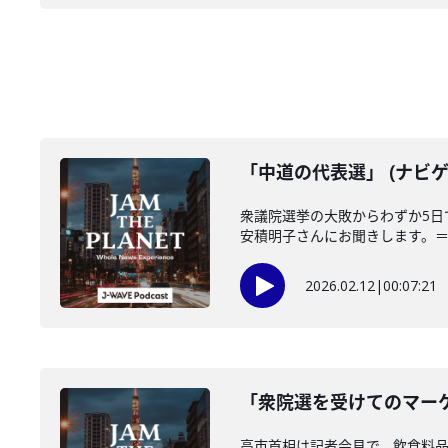
「中道の代表選」 (ナビゲ
衆議院選挙の大敗からわずか5
安積明子さんにお聞きします。＝＝
2026.02.12
|
00:07:21
「衆院選を受けてのマーケ
高市首相は記者会見で、飲食料