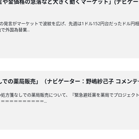
言や金価格の急落など大きく動くマーケット」(ナビゲー
相の発言がマーケットで波紋を広げ、先週は1ドル152円台だったドル円
外国為替業...
での薬局販売」（ナビゲーター：野嶋紗己子 コメンテータ
の処方箋なしでの薬局販売について、『緊急避妊薬を薬局でプロジェクト
＝＝＝＝＝＝＝＝＝...