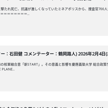
局に撃たれ死亡、抗議が激しくなっていたミネアポリスから、捜査官70
＝＝＝＝＝＝＝...
ター：石田健 コメンテーター：鶴岡路人) 2026年2月4日(
の核軍縮合意「新START」。その意義と影響を慶應義塾大学 総合政
LANE...