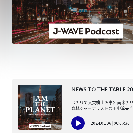
NEWS TO THE TAB
〈チリで大規模山火事〉南米チリ
森林ジャーナリストの田中淳夫
2024.02.06
|
00:07:36