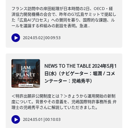
フランス訪問中の岸田総理が日本時間の2日、OECD・経
済協力開発機構の会合で、昨年のG7広島サミットで提起し
た「広島AIプロセス」への賛同を募り、国際的な課題、ル
ールを議論する枠組みの創設を表明。急速...
2024.05.02
|
00:09:53
NEWS TO THE TABLE 2024年5月1
日(水)（ナビゲーター：堀潤 / コメ
ンテーター：児嶋秀平）
＜特許出願非公開制度とは？＞きょうから運用開始の新制
度について。背景やその意義を、児嶋国際特許事務所長 弁
理士の児嶋秀平さんに解説していただきました。
2024.05.01
|
00:10:03