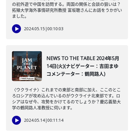
の初外遊で中国を訪問する。両国の関係と会談の狙いは？
拓殖大学海外事情研究所教授 富坂聰さんにお話をうかがい
ました。
2024.05.15
|
00:10:03
NEWS TO THE TABLE 2024年5月
14日(火)(ナビゲーター：吉田まゆ
コメンテーター：鶴岡路人)
〈ウクライナ〉これまでの東部と南部に加え、ここのとこ
ろロシアが攻め込んでいるのがウクライナ北東部です。ロ
シアはなぜ今、攻勢をかけてるのでしょうか？慶応義塾大
学の鶴岡路人准教授に伺います。
2024.05.14
|
00:11:14