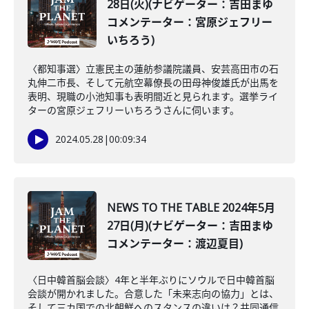
28日(火)(ナビゲーター：吉田まゆ
コメンテーター：宮原ジェフリー
いちろう)
〈都知事選〉立憲民主の蓮舫参議院議員、安芸高田市の石
丸伸二市長、そして元航空幕僚長の田母神俊雄氏が出馬を
表明、現職の小池知事も表明間近と見られます。選挙ライ
ターの宮原ジェフリーいちろうさんに伺います。
2024.05.28
|
00:09:34
NEWS TO THE TABLE 2024年5月
27日(月)(ナビゲーター：吉田まゆ
コメンテーター：渡辺夏目)
〈日中韓首脳会談〉4年と半年ぶりにソウルで日中韓首脳
会談が開かれました。合意した「未来志向の協力」とは、
そして三カ国での北朝鮮へのスタンスの違いは？共同通信