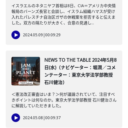
イスラエルのネタニヤフ首相は8日、CIA＝アメリカ中央情
報局のバーンズ長官と会談し、イスラム組織ハマスが受け
入れたパレスチナ自治区ガザの休戦案を拒否すると伝えま
した。双方の隔たりが大きく、合意の見通し...
2024.05.09
|
00:09:29
NEWS TO THE TABLE 2024年5月8
日(水)（ナビゲーター：堀潤／コメ
ンテーター：東京大学法学部教授
石川健治）
＜憲法改正審査はいま？＞何が議論されていて、注目すべ
きポイントは何なのか。東京大学法学部教授 石川健治さん
に解説していただきました。
2024.05.08
|
00:09:37