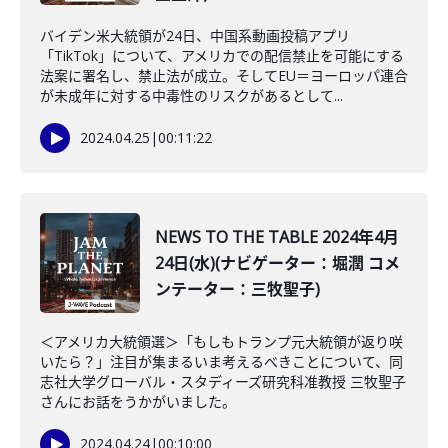
バイデン米大統領が24日、中国系動画投稿アプリ
「TikTok」について、アメリカでの配信禁止を可能にする
法案に署名し、禁止法が成立。そしてEU＝ヨーロッパ連合
が未成年に対する中毒性のリスクがあるとして...
2024.04.25
|
00:11:22
NEWS TO THE TABLE 2024年4月
24日(水)(ナビゲーター：堀潤 コメ
ンテーター：三牧聖子)
＜アメリカ大統領選＞「もしもトランプ元大統領が返り咲
いたら？」注目が集まるいま考えるべきことについて、同
志社大学グローバル・スタディーズ研究科准教授 三牧聖子
さんにお話をうかがいました。
2024.04.24
|
00:10:00