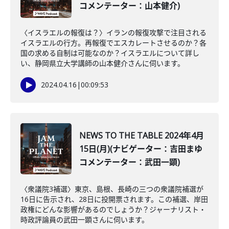
コメンテーター：山本健介)
〈イスラエルの報復は？〉イランの報復攻撃で注目される
イスラエルの行方。再報復でエスカレートさせるのか？各
国の求める自制は可能なのか？イスラエルについて詳し
い、静岡県立大学講師の山本健介さんに伺います。
2024.04.16
|
00:09:53
NEWS TO THE TABLE 2024年4月
15日(月)(ナビゲーター：吉田まゆ
コメンテーター：武田一顕)
〈衆議院3補選〉東京、島根、長崎の三つの衆議院補選が
16日に告示され、28日に投開票されます。この補選、岸田
政権にどんな影響があるのでしょうか？ジャーナリスト・
時政評論員の武田一顕さんに伺います。