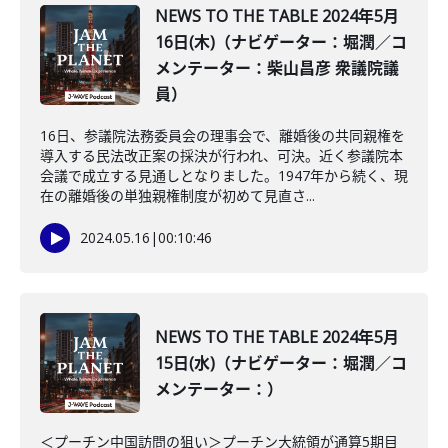
NEWS TO THE TABLE 2024年5月
16日(木)（ナビゲーター：堀潤／コ
メンテーター：柴山昌彦 衆議院議
員）
16日、参議院法務委員会の理事会で、離婚後の共同親権を
導入する民法改正案の採決が行われ、可決。近く参議院本
会議で成立する見通しとなりました。1947年から続く、現
在の離婚後の単独親権制度が初めて見直さ...
2024.05.16
|
00:10:46
NEWS TO THE TABLE 2024年5月
15日(水)（ナビゲーター：堀潤／コ
メンテーター：）
＜プーチン中国訪問の狙い＞プーチン大統領が通算5期目