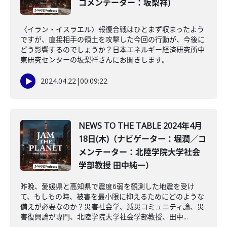
コメンテーター：坂梨祥)
〈イラン・イスラエル〉報復合戦はひとまず収まったよう
ですが、直接相手の領土を攻撃した今回の行動が、今後に
どう影響するのでしょうか？日本エネルギー経済研究所中
東研究センターの坂梨祥さんにお聞きします。
2024.04.22
|
00:09:22
NEWS TO THE TABLE 2024年4月
18日(木)（ナビゲーター：堀潤／コ
メンテーター：北陸学院大学社会
学部教授 田中純一）
昨晩、愛媛県と高知県で震度6弱を観測した地震を受け
て、もしもの時、被害を最小限に抑えるためにどのような
備えが必要なのか？災害社会学、減災コミュニティ論、災
害復興論が専門、北陸学院大学社会学部教授、田中...