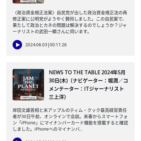
〈政治資金規正法案〉自民党が出した政治資金規正法の再
修正案に公明党がようやく賛同しました。この自民案で、
果たして政治とカネの問題は解決するのでしょうか？ジャ
ーナリストの武田一顯さんに伺います。
2024.06.03
|
00:11:26
NEWS TO THE TABLE 2024年5月
30日(木)（ナビゲーター：堀潤／コ
メンテーター：ITジャーナリスト
三上洋）
岸田文雄首相と米アップルのティム・クック最高経営責任
者が30日午前、オンラインで会談。来春からスマートフォ
ン「iPhone」にマイナンバーカード機能を搭載すると確認
しました。iPhoneへのマイナンバ...