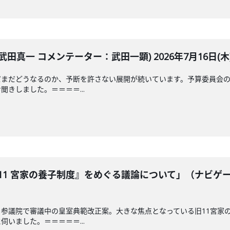
田真一 コメンテーター：武田一顕) 2026年7月16日(木
だまだどうなるのか、予断を許さない展開が続いています。予算委員会の
きしました。＝＝＝＝...
11 宮家の養子制度』をめぐる議論について」（ナビゲ
参議院で審議中の皇室典範改正案。大きな焦点となっている旧11宮家
いました。＝＝＝＝＝...