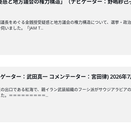
惑と地方議会の権力構造」（ナビゲーター：野嶋紗己子 
副議長をめぐる金銭授受疑惑と地方議会の権力構造について、選挙・政
ました。「JAM T...
ゲーター：武田真一 コメンテーター：宮田律) 2026年7月
東の出口である紅海で、親イラン武装組織のフーシ派がサウジアラビア
。＝＝＝＝＝＝＝＝＝...