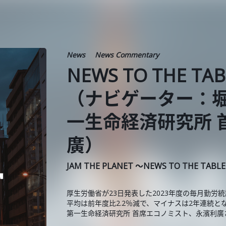
News
News Commentary
NEWS TO THE TA
（ナビゲーター：
一生命経済研究所 
廣）
JAM THE PLANET ～NEWS TO THE TABL
厚生労働省が23日発表した2023年度の毎月勤
平均は前年度比2.2％減で、マイナスは2年連続
第一生命経済研究所 首席エコノミスト、永濱利廣