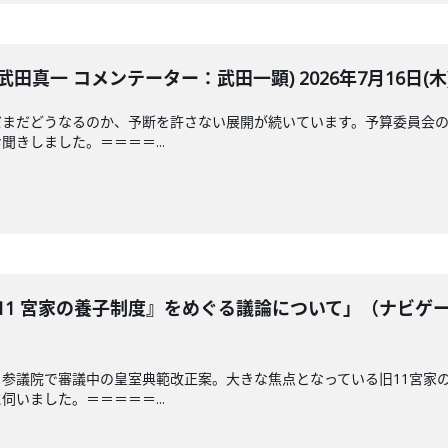
田真一 コメンテーター：武田一顕) 2026年7月16日(木
だまだどうなるのか、予断を許さない展開が続いています。予算委員会の
きしました。＝＝＝＝...
11 宮家の養子制度』をめぐる議論について」（ナビゲ
参議院で審議中の皇室典範改正案。大きな焦点となっている旧11宮家
いました。＝＝＝＝＝...