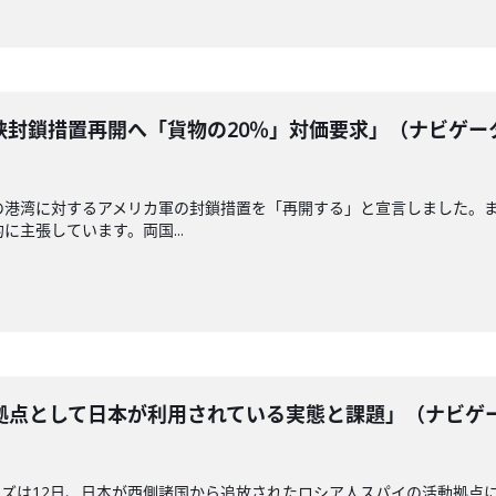
峡封鎖措置再開へ「貨物の20％」対価要求」（ナビゲー
の港湾に対するアメリカ軍の封鎖措置を「再開する」と宣言しました。
に主張しています。両国...
拠点として日本が利用されている実態と課題」（ナビゲ
ズは12日、日本が西側諸国から追放されたロシア人スパイの活動拠点