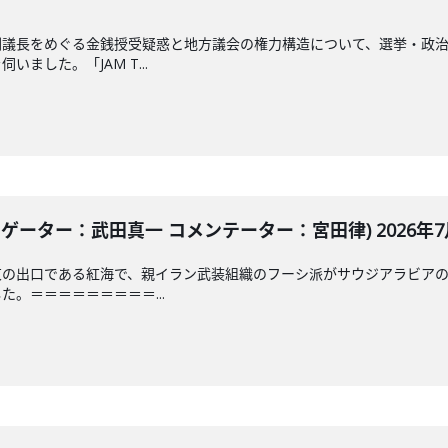
副議長をめぐる金銭授受疑惑と地方議会の権力構造について、選挙・政
ました。「JAM T...
ゲーター：武田真一 コメンテーター：宮田律) 2026年7月
東の出口である紅海で、親イラン武装組織のフーシ派がサウジアラビア
。＝＝＝＝＝＝＝＝＝...