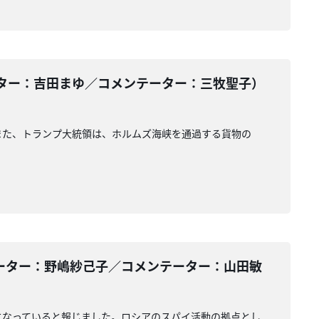
ター：吉田まゆ／コメンテーター：三牧聖子）
また、トランプ大統領は、ホルムズ海峡を通過する貨物の
ーター：野嶋紗己子／コメンテーター：山田敏
になっていると報じました。ロシアのスパイ活動の拠点とし