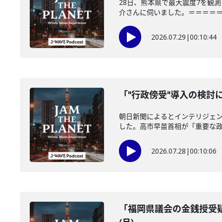
28日、熊本県で最大震度7を観
介さんに伺いました。＝＝＝＝＝＝
2026.07.29
|
00:10:44
「"行政傍受"導入の検討に
朝日新聞によるとインテリジェ
した。高市早苗首相が「重要な政策
2026.07.28
|
00:10:06
「福岡県議会の金銭授受疑