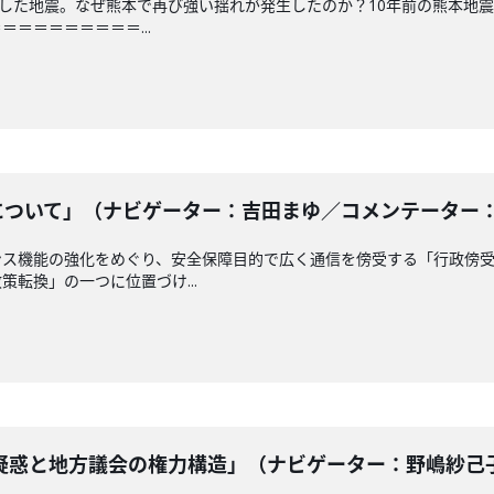
測した地震。なぜ熊本で再び強い揺れが発生したのか？10年前の熊本地
＝＝＝＝＝＝＝＝...
ついて」（ナビゲーター：吉田まゆ／コメンテーター： 南龍
ンス機能の強化をめぐり、安全保障目的で広く通信を傍受する「行政傍
転換」の一つに位置づけ...
惑と地方議会の権力構造」（ナビゲーター：野嶋紗己子 