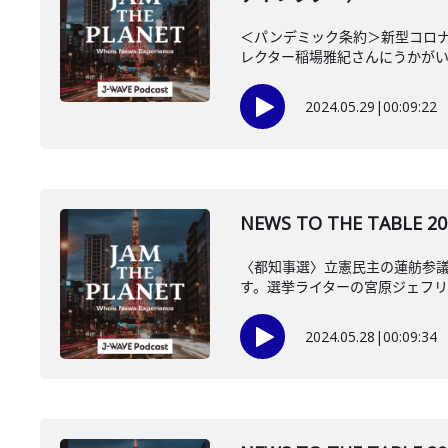
＜パンデミック条約＞新型コロナ
レクター稲場雅紀さんにうかが
2024.05.29
|
00:09:22
NEWS TO THE TA
〈都知事選〉立憲民主の蓮舫参
す。選挙ライターの宮原ジェフ
2024.05.28
|
00:09:34