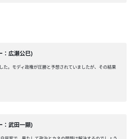
ター：広瀬公巳)
ました。モディ政権が圧勝と予想されていましたが、その結果
ター：武田一顯)
の自民案で、果たして政治とカネの問題は解決するのでしょう