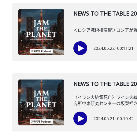
NEWS TO THE TA
＜ロシア戦術核演習＞ロシアが
2024.05.22
|
00:11:21
NEWS TO THE TAB
〈イラン大統領死亡〉ライシ大統
究所中東研究センターの坂梨祥
2024.05.21
|
00:10:42