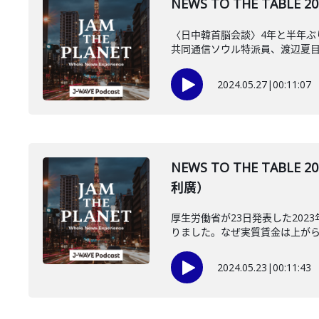
NEWS TO THE TAB
〈日中韓首脳会談〉4年と半年
共同通信ソウル特派員、渡辺夏
2024.05.27
|
00:11:07
NEWS TO THE TA
利廣）
厚生労働省が23日発表した20
りました。なぜ実質賃金は上がらな
2024.05.23
|
00:11:43