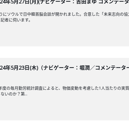
LE 2024年5月27日(月)(ナビゲーター：吉田まゆ コメンテ
ぶりにソウルで日中韓首脳会談が開かれました。合意した「未来志向の協
目記者に伺います。
BLE 2024年5月23日(木)（ナビゲーター：堀潤／コメン
23年度の毎月勤労統計調査によると、物価変動を考慮した1人当たりの実質
いのか？第...