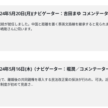
LE 2024年5月20日(月)(ナビゲーター：吉田まゆ コメンテ
総統が就任しました。中国と距離を置く蔡英文路線を継承すると見られ
野嶋剛さんに伺います。
BLE 2024年5月16日(木)（ナビゲーター：堀潤／コメンテ
会で、離婚後の共同親権を導入する民法改正案の採決が行われ、可決。近
度が初めて見直さ...