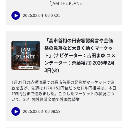
＝＝＝＝＝＝＝＝＝「JAM THE PLANE...
2026.02.04
|
00:07:25
「高市首相の円安容認発言や金価
格の急落など大きく動くマーケッ
ト」(ナビゲーター：吉田まゆ コメ
ンテーター：斉藤裕司) 2026年2月
3日(火)
1月31日の応援演説での高市首相の発言がマーケットで波
紋を広げ、先週は1ドル152円台だったドル円相場は、本日
155円台まで進みました。こうしたマーケットの状況につ
いて、30年間外資系金融で外国為替業...
2026.02.03
|
00:08:58