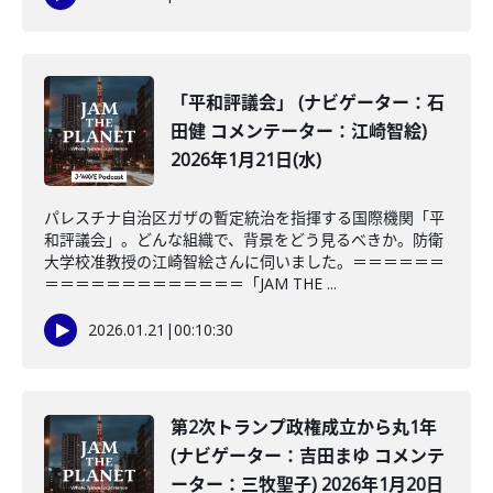
「平和評議会」 (ナビゲーター：石
田健 コメンテーター：江崎智絵)
2026年1月21日(水)
パレスチナ自治区ガザの暫定統治を指揮する国際機関「平
和評議会」。どんな組織で、背景をどう見るべきか。防衛
大学校准教授の江崎智絵さんに伺いました。＝＝＝＝＝＝
＝＝＝＝＝＝＝＝＝＝＝＝＝「JAM THE ...
2026.01.21
|
00:10:30
第2次トランプ政権成立から丸1年
(ナビゲーター：吉田まゆ コメンテ
ーター：三牧聖子) 2026年1月20日