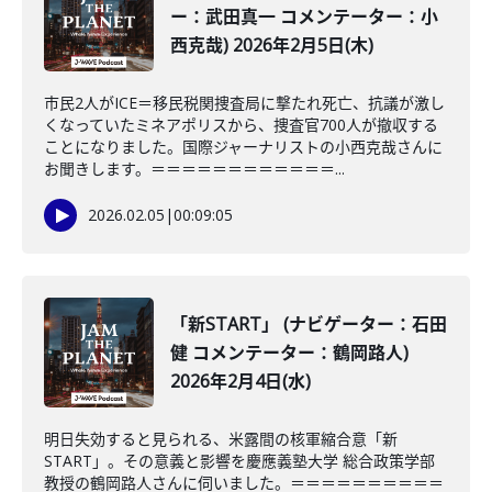
ー：武田真一 コメンテーター：小
西克哉) 2026年2月5日(木)
市民2人がICE＝移民税関捜査局に撃たれ死亡、抗議が激し
くなっていたミネアポリスから、捜査官700人が撤収する
ことになりました。国際ジャーナリストの小西克哉さんに
お聞きします。＝＝＝＝＝＝＝＝＝＝＝＝...
2026.02.05
|
00:09:05
「新START」 (ナビゲーター：石田
健 コメンテーター：鶴岡路人)
2026年2月4日(水)
明日失効すると見られる、米露間の核軍縮合意「新
START」。その意義と影響を慶應義塾大学 総合政策学部
教授の鶴岡路人さんに伺いました。＝＝＝＝＝＝＝＝＝＝