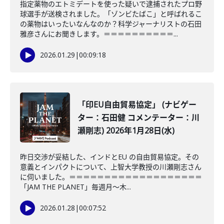
指定薬物のエトミデートを使った疑いで逮捕されたプロ野
球選手が送検されました。「ゾンビたばこ」と呼ばれるこ
の薬物はいったいなんなのか？科学ジャーナリストの石田
雅彦さんにお聞きします。＝＝＝＝＝＝＝＝＝＝...
2026.01.29
|
00:09:18
「印EU自由貿易協定」 (ナビゲー
ター：石田健 コメンテーター：川
瀬剛志) 2026年1月28日(水)
昨日交渉が妥結した、インドとEU の自由貿易協定。その
意義とインパクトについて、上智大学教授の川瀬剛志さん
に伺いました。＝＝＝＝＝＝＝＝＝＝＝＝＝＝＝＝＝＝＝
「JAM THE PLANET」毎週月～木...
2026.01.28
|
00:07:52