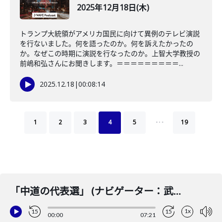
2025年12月18日(木)
トランプ大統領がアメリカ国民に向けて異例のテレビ演説
を行ないました。何を語ったのか。何を訴えたかったの
か。なぜこの時期に演説を行なったのか。上智大学教授の
前嶋和弘さんにお聞きします。＝＝＝＝＝＝＝＝＝...
2025.12.18
|
00:08:14
…
1
2
3
4
5
19
「中道の代表選」 (ナビゲーター：武田真一 コメンテーター：安積明子) 2026年2月12日(木)
1x
15
15
00:00
07:21