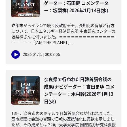
ゲーター：石田健 コメンテータ
ー：坂梨祥) 2026年1月14日(水)
昨年末からイランで続く反政府デモ。長期化の背景と行方
について、日本エネルギー経済研究所 中東研究センターの
坂梨祥さんに伺いました。＝＝＝＝＝＝＝＝＝＝＝＝＝＝
＝＝＝＝＝「JAM THE PLANET」...
2026.01.15
|
00:08:06
奈良県で行われた日韓首脳会談の
成果(ナビゲーター：吉田まゆ コメ
ンテーター：木村幹)2026年1月13
日(火)
13日、奈良市内のホテルで日韓首脳会談が行われました。
高市総理は会談の冒頭で日韓の連携強化に意欲を示しまし
たが、その成果とは？神戸大学大学院 国際協力研究科教授