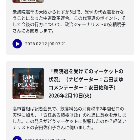
衆議院選挙の大敗からわずか5日で、異例の代表選を行な
うことになった中道改革連合。この代表選のポイント、そ
して今後の行方について、政治ジャーナリストの安積明子
さんにお聞きします。＝＝＝＝＝＝＝＝＝＝＝＝...
2026.02.12
|
00:07:21
「衆院選を受けてのマーケットの
状況」（ナビゲーター：吉田まゆ
コメンテーター：安田佐和子）
2026年2月10日(火)
高市首相は記者会見で、飲食料品の消費税率2年間ゼロの
実現に加え、「責任ある積極財政」の推進に意欲を示しま
した。この発言がどうマーケットに影響したのか？経済ア
ナリストの安田佐和子さんに伺いました。＝＝＝...