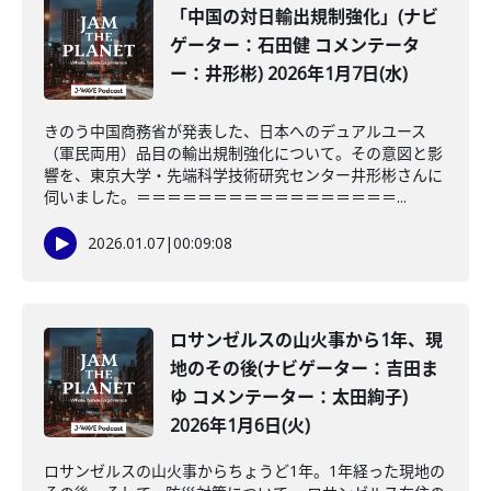
「中国の対日輸出規制強化」(ナビ
ゲーター：石田健 コメンテータ
ー：井形彬) 2026年1月7日(水)
きのう中国商務省が発表した、日本へのデュアルユース
（軍民両用）品目の輸出規制強化について。その意図と影
響を、東京大学・先端科学技術研究センター井形彬さんに
伺いました。＝＝＝＝＝＝＝＝＝＝＝＝＝＝＝＝＝...
2026.01.07
|
00:09:08
ロサンゼルスの山火事から1年、現
地のその後(ナビゲーター：吉田ま
ゆ コメンテーター：太田絢子)
2026年1月6日(火)
ロサンゼルスの山火事からちょうど1年。1年経った現地の