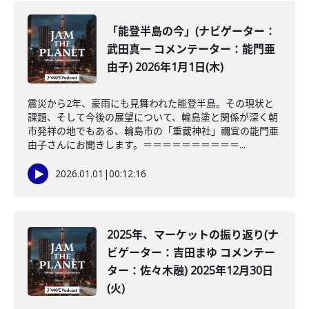
「能登半島の今」(ナビゲーター：
武田真一 コメンテーター：能門亜
由子) 2026年1月1日(木)
震災から2年、豪雨にも見舞われた能登半島。その現状と
課題、そして今後の展望について、輪島塗と関係が深く朝
市発祥の地でもある、輪島市の「重蔵神社」禰宜の能門亜
由子さんにお聞きします。＝＝＝＝＝＝＝＝＝＝...
2026.01.01
|
00:12:16
2025年、マーケットの振り返り(ナ
ビゲーター：吉田まゆ コメンテー
ター：佐々木融) 2025年12月30日
(火)