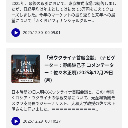
2025年、最後の取引において、東京株式市場は続落しまし
たが、日経平均は年末としては初めて5万円をこえてクロ
ーズしました。今年のマーケットの振り返りと来年への展
望について「ふくおかフィナンシャルグルー...
2025.12.30
|
00:09:01
「米ウクライナ首脳会談」 (ナビゲ
ーター：野嶋紗己子 コメンテータ
ー：佐々木正明) 2025年12月29日
(月)
日本時間29日未明の米ウクライナ首脳会談と、この1年続
くロシア・ウクライナの停戦交渉について、元産経新聞モ
スクワ支局長でジャーナリスト、大和大学教授の佐々木正
明さんに伺いました。＝＝＝＝＝＝＝＝＝＝＝...
2025.12.29
|
00:10:27