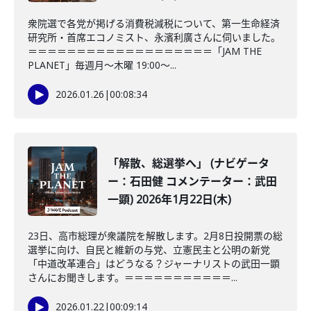
衆院選で各党が掲げる消費税減税について、第一生命経済
研究所・首席エコノミスト、永濱利廣さんに伺いました。
＝＝＝＝＝＝＝＝＝＝＝＝＝＝＝＝＝＝＝「JAM THE
PLANET」毎週月～木曜 19:00～...
2026.01.26
|
00:08:34
「解散、総選挙へ」 (ナビゲータ
ー：石田健 コメンテーター：武田
一顕) 2026年1月22日(木)
23日、高市総理が衆議院を解散します。2月8日投開票の総
選挙に向け、自民と維新の与党、立憲民主と公明の新党
「中道改革連合」はどうなる？ジャーナリストの武田一顕
さんにお聞きします。＝＝＝＝＝＝＝＝＝＝＝...
2026.01.22
|
00:09:14