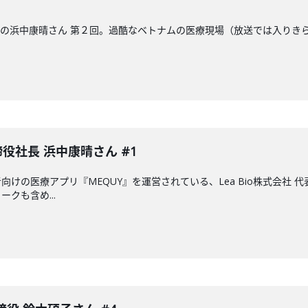
締役社長の浜中康晴さん 第２回。過酷なベトナムの医療現場（放送では入り
取締役社長 浜中康晴さん #1
けの医療アプリ『MEQUY』を運営されている、Lea Bio株式会社
クも含め...