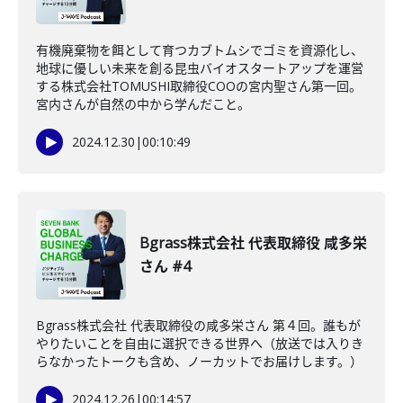
有機廃棄物を餌として育つカブトムシでゴミを資源化し、
地球に優しい未来を創る昆虫バイオスタートアップを運営
する株式会社TOMUSHI取締役COOの宮内聖さん第一回。
宮内さんが自然の中から学んだこと。
2024.12.30
|
00:10:49
Bgrass株式会社 代表取締役 咸多栄
さん #4
Bgrass株式会社 代表取締役の咸多栄さん 第４回。誰もが
やりたいことを自由に選択できる世界へ（放送では入りき
らなかったトークも含め、ノーカットでお届けします。）
2024.12.26
|
00:14:57