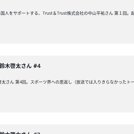
人をサポートする、Trust＆Trust株式会社の中山平祐さん 第１回
 鈴木啓太さん #4
木啓太さん 第4回。スポーツ界への恩返し（放送では入りきらなかった