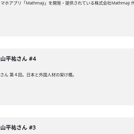
ホアプリ「Mathmaji」を開発・提供されている株式会社Mathmaj
 中山平祐さん #4
山平祐さん 第４回。日本と外国人材の架け橋。
 中山平祐さん #3