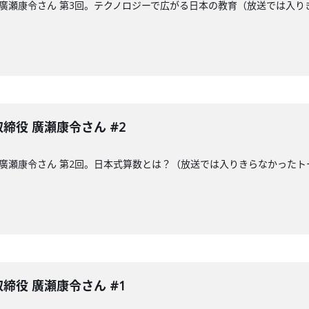
締役の廣瀬康令さん 第3回。テクノロジーで広がる日本の教育（放送では
表取締役 廣瀬康令さん #2
締役の廣瀬康令さん 第2回。日本式算数とは？（放送では入りきらなかっ
表取締役 廣瀬康令さん #1