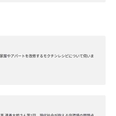
木造家屋やアパートを改修するモクチンレシピについて伺いま
理事 連勇太朗さん第1回。現代社会が抱える住環境の問題点、