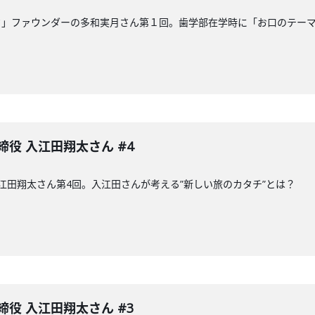
ク」ファウンダーの多和実月さん第１回。歯学部在学時に「お口のテー
締役 入江田翔太さん #4
入江田翔太さん第4回。入江田さんが考える”新しい旅のカタチ”とは？
締役 入江田翔太さん #3