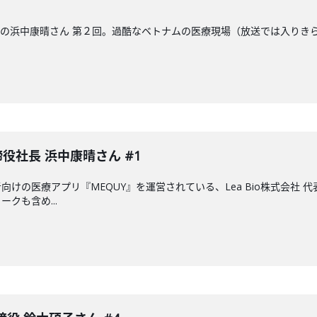
締役社長の浜中康晴さん 第２回。過酷なベトナムの医療現場（放送では入り
取締役社長 浜中康晴さん #1
けの医療アプリ『MEQUY』を運営されている、Lea Bio株式会社
クも含め...