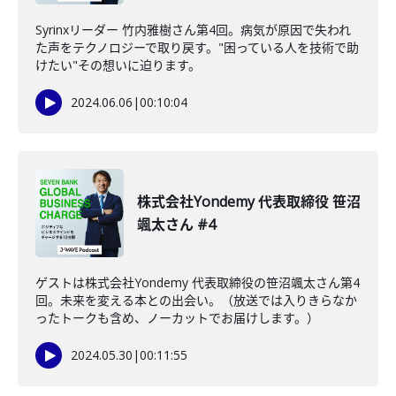
Syrinxリーダー 竹内雅樹さん第4回。病気が原因で失われ
た声をテクノロジーで取り戻す。"困っている人を技術で助
けたい"その想いに迫ります。
2024.06.06
|
00:10:04
株式会社Yondemy 代表取締役 笹沼
颯太さん #4
ゲストは株式会社Yondemy 代表取締役の笹沼颯太さん第4
回。未来を変える本との出会い。（放送では入りきらなか
ったトークも含め、ノーカットでお届けします。）
2024.05.30
|
00:11:55