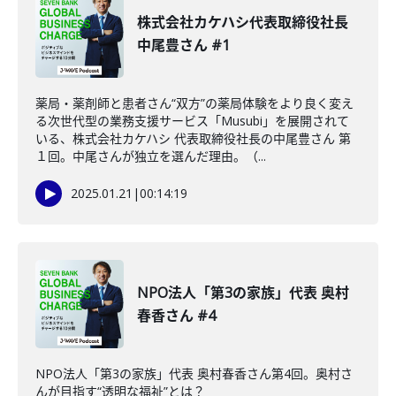
株式会社カケハシ代表取締役社長
中尾豊さん #1
薬局・薬剤師と患者さん“双方”の薬局体験をより良く変え
る次世代型の業務支援サービス「Musubi」を展開されて
いる、株式会社カケハシ 代表取締役社長の中尾豊さん 第
１回。中尾さんが独立を選んだ理由。（...
2025.01.21
|
00:14:19
NPO法人「第3の家族」代表 奥村
春香さん #4
NPO法人「第3の家族」代表 奥村春香さん第4回。奥村さ
んが目指す“透明な福祉”とは？