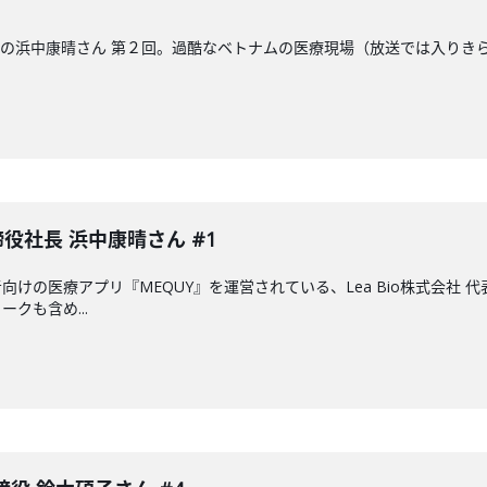
締役社長の浜中康晴さん 第２回。過酷なベトナムの医療現場（放送では入り
取締役社長 浜中康晴さん #1
けの医療アプリ『MEQUY』を運営されている、Lea Bio株式会社
クも含め...