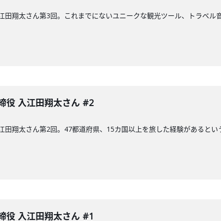
入江田翔太さん第3回。これまでにないユニークな観光ツール、トラベル音
締役 入江田翔太さん #2
 入江田翔太さん第2回。47都道府県、15カ国以上を旅した経験があると
締役 入江田翔太さん #1