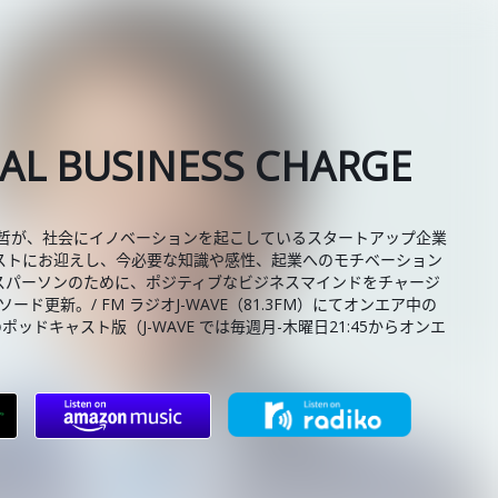
AL BUSINESS CHARGE
資哲が、社会にイノベーションを起こしているスタートアップ企業
ストにお迎えし、今必要な知識や感性、起業へのモチベーション
ネスパーソンのために、ポジティブなビジネスマインドをチャージ
ド更新。/ FM ラジオJ-WAVE（81.3FM）にてオンエア中の
RGE』のポッドキャスト版（J-WAVE では毎週月-木曜日21:45からオンエ