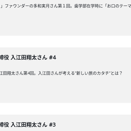
ク」ファウンダーの多和実月さん第１回。歯学部在学時に「お口のテー
締役 入江田翔太さん #4
入江田翔太さん第4回。入江田さんが考える”新しい旅のカタチ”とは？
締役 入江田翔太さん #3