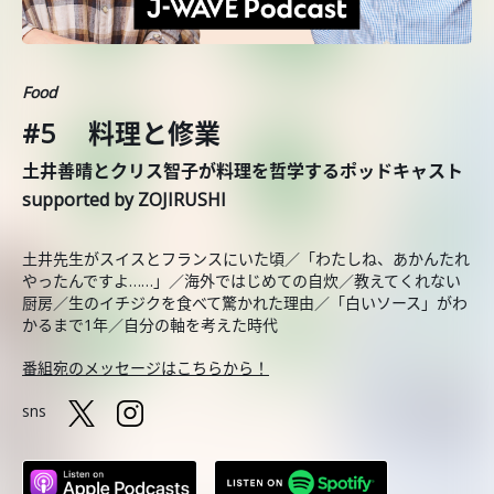
Food
#5 料理と修業
土井善晴とクリス智子が料理を哲学するポッドキャスト
supported by ZOJIRUSHI
土井先生がスイスとフランスにいた頃／「わたしね、あかんたれ
やったんですよ……」／海外ではじめての自炊／教えてくれない
厨房／生のイチジクを食べて驚かれた理由／「白いソース」がわ
かるまで1年／自分の軸を考えた時代
番組宛のメッセージはこちらから！
sns