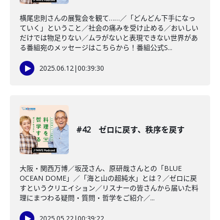
横尾忠則さんの展覧会を観て……／「どんどん下手になっ
ていく」ということ／社会の痛みを受け止める／おいしい
だけでは物足りない／ムラがないと表現できない世界があ
る番組宛のメッセージはこちらから！番組公式S...
2025.06.12
|
00:39:30
#42 ゼロに戻す、秩序を戻す
大阪・関西万博／坂茂さん、原研哉さんとの「BLUE
OCEAN DOME」／「海と山の超純水」とは？／ゼロに戻
すというクリエイション／リスナーの皆さんから届いた料
理にまつわる疑問・質問・哲学をご紹介／...
2025.05.22
|
00:39:22