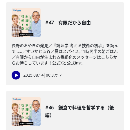
#47 有限だから自由
長野のおやきの発見／『論理学 考える技術の初歩』を読ん
で……／すいかと渋谷／夏はスパイス／1時間半の朝ごはん
／有限から自由が生まれる番組宛のメッセージはこちらか
らお待ちしています！公式Xと公式Inst...
2025.08.14
|
00:37:17
#46 鎌倉で料理を哲学する（後
編）