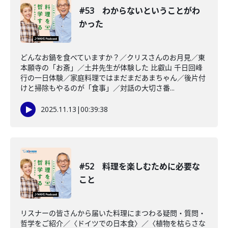
#53 わからないということがわ
かった
どんなお鍋を食べていますか？／クリスさんのお月見／東
本願寺の「お斎」／土井先生が体験した 比叡山 千日回峰
行の一日体験／家庭料理ではまだまだあまちゃん／後片付
けと掃除もやるのが「食事」／対話の大切さ番...
2025.11.13
|
00:39:38
#52 料理を楽しむために必要な
こと
リスナーの皆さんから届いた料理にまつわる疑問・質問・
哲学をご紹介／〈ドイツでの日本食〉／〈植物を枯らさな