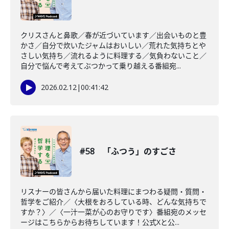
クリスさんと鼻歌／春が近づいています／出会いものと豊
かさ／自分で炊いたジャムはおいしい／荒れた気持ちとや
さしい気持ち／流れるように料理する／気負わないこと／
自分で悩んで考えてぶつかって乗り越える番組宛...
2026.02.12
|
00:41:42
#58 「ふつう」のすごさ
リスナーの皆さんから届いた料理にまつわる疑問・質問・
哲学をご紹介／〈大根をおろしている時、どんな気持ちで
すか？〉／〈一汁一菜が心のお守りです〉番組宛のメッセ
ージはこちらからお待ちしています！公式Xと公...