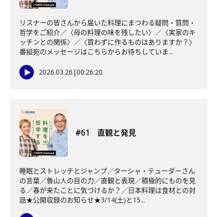
リスナーの皆さんから届いた料理にまつわる疑問・質問・
哲学をご紹介／〈母の料理の味を残したい〉／〈実家のキ
ッチンとの関係〉／〈買わずに作るものはありますか？〉
番組宛のメッセージはこちらからお待ちしていま...
2026.03.26
|
00:26:20
#61 直観と発見
睡眠とストレッチとジャンプ／ターシャ・テューダーさん
の言葉／魯山人の目の力／直観と表現／積極的にものを見
る／春が来たことに気づけるか？／日本料理は食材との対
話★公開収録のお知らせ★3/14(土)と15...