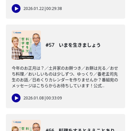
2026.01.22
|
00:29:38
#57 いまを生きましょう
今年のお正月は？／土井家のお餅つき／お餅は光る／おせ
ち料理／おいしいものは少しずつ、ゆっくり／養老孟司先
生のお話／日めくりカレンダーを作りませんか？番組宛の
メッセージはこちらからお待ちしています！公式...
2026.01.08
|
00:33:09
#56 料理をするとええことあり