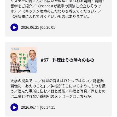
リスナーの皆さんから届いた料理にまつわる疑問・質問・
哲学をご紹介／〈Podcastが数学の講演に役立ちそうで
す〉／〈キッチン環境のこだわりを教えてください〉／
〈冷凍庫に入れておくといいものはありますか...
2026.06.25
|
00:36:05
#67 料理はその時々のもの
大学の授業で……／料理の答えはひとつではない／能登農
耕儀礼「あえのこと」／神様がそこにいるようにものを扱
う／澄んだ場所に住む／器と美術／料理と写真／同じもの
は二度と作れない番組宛のメッセージはこちらか...
2026.06.11
|
00:34:35