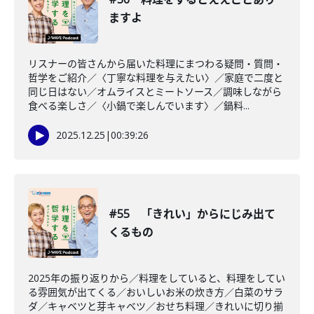
ますよ
リスナーの皆さんから届いた料理にまつわる疑問・質問・
哲学をご紹介／〈丁寧な料理を与えたい〉／家庭で二度と
同じ日はない／オムライスとミートソース／調味しながら
食べる楽しさ／〈小鍋で楽しんでいます〉／鍋料...
2025.12.25
|
00:39:26
#55 「きれい」からにじみ出て
くるもの
2025年の振り返りから／料理をしていると、料理をしてい
る雰囲気が出てくる／おいしいお米の炊き方／白菜のサラ
ダ／キャベツと芽キャベツ／おせち料理／きれいに切り揃