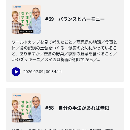
#69 バランスとハーモニー
ワールドカップを見て考えたこと／鹿児島の地鶏／食事と
体／食の記憶の土台をつくる／健康のためにやっているこ
と、ありますか／鎌倉の野菜／季節の野菜を食べること／
UFOズッキーニ／スイカは梅雨が明けてから／...
2026.07.09
|
00:34:14
#68 自分の手法があれば無限