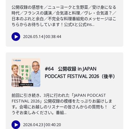
公開収録の感想を／ニューヨークと生野菜／受け身になる
時代／フランスの講演／合気道と料理／ヴレ・合気道？／
日本のぶれと余白／不完全な料理番組宛のメッセージはこ
ちらからお待ちしています！公式Xと公式Ins...
2026.05.14
|
00:38:44
#64 公開収録 in JAPAN
PODCAST FESTIVAL 2026（後半）
前回に引き続き、3月に行われた「JAPAN PODCAST
FESTIVAL 2026」公開収録の模様をたっぷりお届けしま
す。会場にお越しのリスナーの皆さんからの質問も！ ど
うぞお楽しみください。番組...
2026.04.23
|
00:40:20