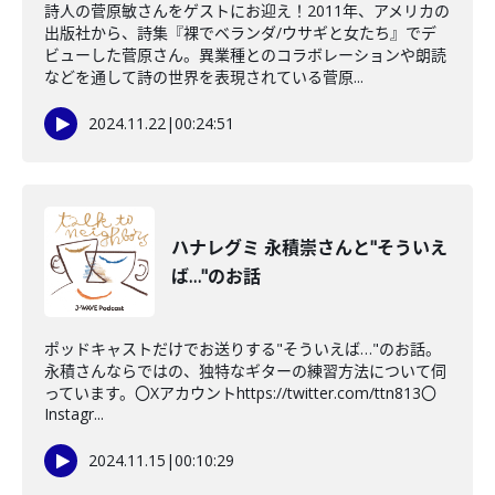
詩人の菅原敏さんをゲストにお迎え！2011年、アメリカの
出版社から、詩集『裸でベランダ/ウサギと女たち』でデ
ビューした菅原さん。異業種とのコラボレーションや朗読
などを通して詩の世界を表現されている菅原...
2024.11.22
|
00:24:51
ハナレグミ 永積崇さんと"そういえ
ば…"のお話
ポッドキャストだけでお送りする"そういえば…"のお話。
永積さんならではの、独特なギターの練習方法について伺
っています。〇Xアカウントhttps://twitter.com/ttn813〇
Instagr...
2024.11.15
|
00:10:29