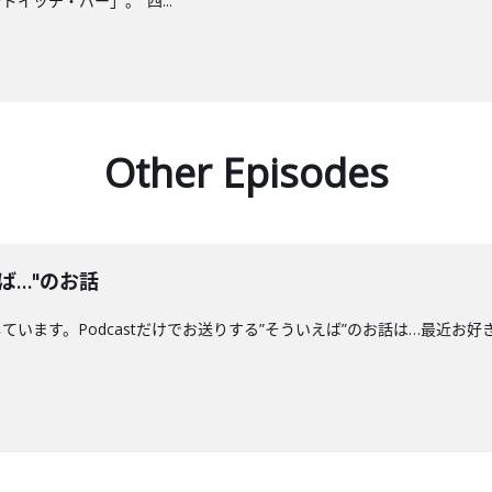
イッチ・バー」。"四...
Other Episodes
ば…"のお話
す。Podcastだけでお送りする”そういえば”のお話は…最近お好きな"船"につい