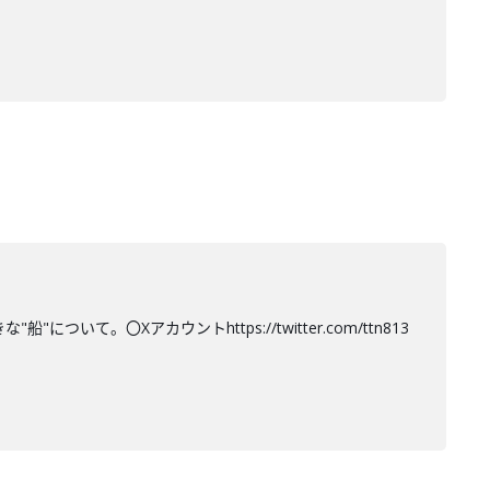
て。〇Xアカウントhttps://twitter.com/ttn813