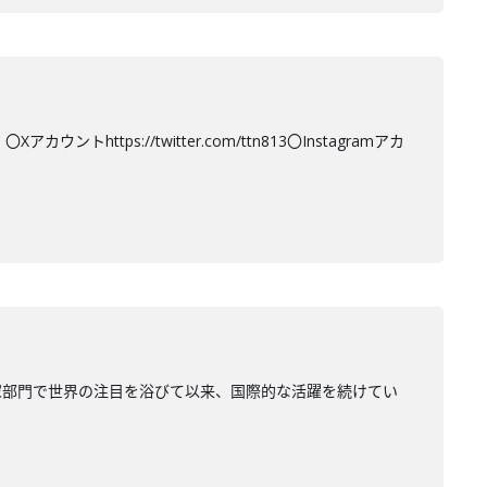
tps://twitter.com/ttn813〇Instagramアカ
家部門で世界の注目を浴びて以来、国際的な活躍を続けてい