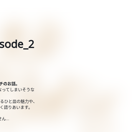
ode_2
チのお話。
なってしまいそうな
。
語るひと皿の魅力や、
熱く語りあいます。
せん…