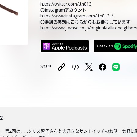
https://twitter.com/ttn813
〇Instagramアカウント
https://www.instagram.com/ttn813_/
〇番組の感想はこちらからもお待ちしています
https://www.j-wave.co.jp/original/talktoneighbo
Share
2
。第2回は、…クリス智子さんも大好きなサンドイッチのお話。気軽に