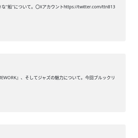
て。〇Xアカウントhttps://twitter.com/ttn813
MEWORK』、そしてジャズの魅力について。今回ブルックリ