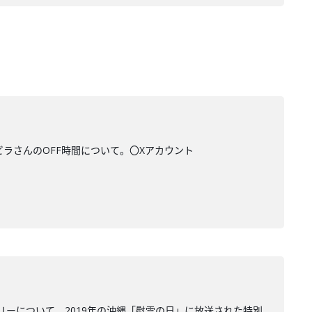
ビラさんのOFF時間について。〇Xアカウント
ーについて。2019年の沖縄「慰霊の日」に放送された特別