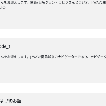
んをお迎えします。第2回目もジョン・カビラさんとラジオ。J-WAVE
と、...
de_1
をお迎えします。J-WAVE開局以来のナビゲーターであり、ナビゲーター歴
ば…"のお話