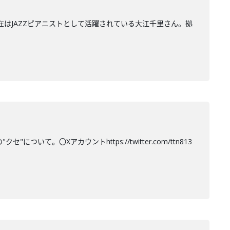
在はJAZZピアニストとして活躍されている大江千里さん。拠
て。〇Xアカウントhttps://twitter.com/ttn813