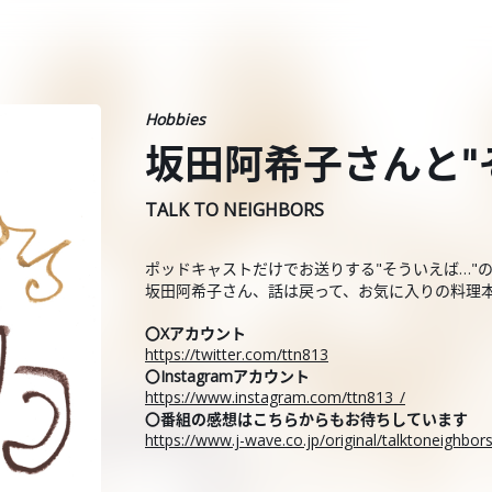
Hobbies
坂田阿希子さんと"
TALK TO NEIGHBORS
ポッドキャストだけでお送りする"そういえば…"
坂田阿希子さん、話は戻って、お気に入りの料理
〇Xアカウント
https://twitter.com/ttn813
〇Instagramアカウント
https://www.instagram.com/ttn813_/
〇番組の感想はこちらからもお待ちしています
https://www.j-wave.co.jp/original/talktoneighbo