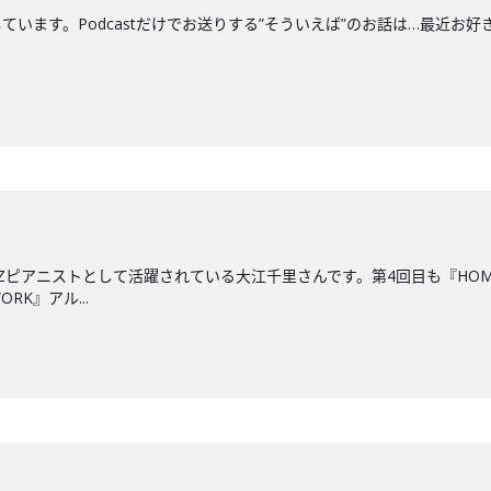
す。Podcastだけでお送りする”そういえば”のお話は…最近お好きな"船"につい
ZZピアニストとして活躍されている大江千里さんです。第4回目も『HO
RK』アル...