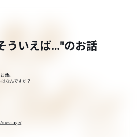
そういえば…"のお話
のお話。
本はなんですか？
rs/message/