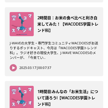
2時間目：お米の食べ比べと利き白
米してみた！【WACODES学園トレ
ンド科】
J-WAVEの大学生・専門学生コミュニティWACDOESがお送
りするポッドキャスト、今月は「WACODES学園トレンド
科」。ラジオ好きの現役大学生、J-WAVE WACODESのメ
ンバーが、「今来てい...
2025.03.17
|
00:07:37
1時間目:みんなの「お米生活」につ
いて語ろう!【WACODES学園トレ
ンド科】