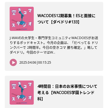
WACODES12期募集！ESと面接に
ついて【ダベドリ#133】
J-WAVEの大学生・専門学生コミュニティWACDOESがお送
りするポッドキャスト。今月の企画は、「だべってる ドリ
ンクバーで 2時間半。今日の空きコマ 勝ち確定。」略して
ダベドリ。今回のテーマはW...
2025.04.06
|
00:15:25
4時間目：日本のお米事情について
考える【WACODES学園トレンド
科】