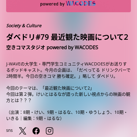
Society & Culture
ダベドリ#79 最近観た映画について2
空きコマスタジオ powered by WACODES
J-WAVEの大学生・専門学生コミュニティWACDOESがお送りす
るポッドキャスト。今月の企画は、「だべってる ドリンクバーで
2時間半。今日の空きコマ 勝ち確定。」略して ダベドリ。
今回のテーマは、「最近観た映画について2」
今回は第２弾。けいとはるなが語った新しい視点からの映画の観
方とは？？？
（出演：8期・けい、9期・はるな、10期・ゆうしょう、10期・
いきる｜編集：9期・はるな）
sns