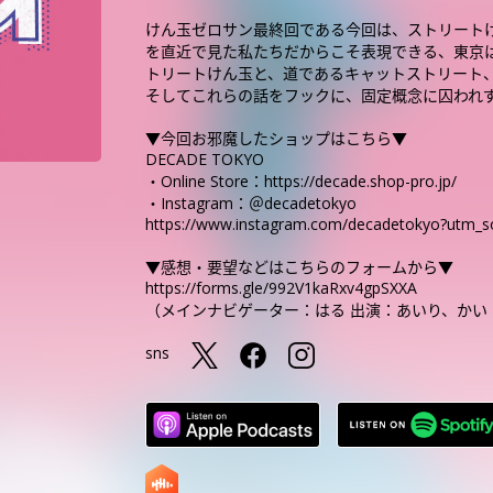
けん玉ゼロサン最終回である今回は、ストリートけん玉
を直近で見た私たちだからこそ表現できる、東京
トリートけん玉と、道であるキャットストリート
そしてこれらの話をフックに、固定概念に囚われ
▼今回お邪魔したショップはこちら▼
DECADE TOKYO
・Online Store：https://decade.shop-pro.jp/
・Instagram：＠decadetokyo
https://www.instagram.com/decadetokyo?utm_
▼感想・要望などはこちらのフォームから▼
https://forms.gle/992V1kaRxv4gpSXXA
（メインナビゲーター：はる 出演：あいり、かい
sns