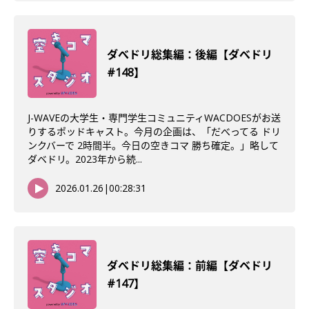
ダべドリ総集編：後編【ダべドリ
#148】
J-WAVEの大学生・専門学生コミュニティWACDOESがお送
りするポッドキャスト。今月の企画は、「だべってる ドリ
ンクバーで 2時間半。今日の空きコマ 勝ち確定。」略して
ダベドリ。2023年から続...
2026.01.26
|
00:28:31
ダべドリ総集編：前編【ダベドリ
#147】