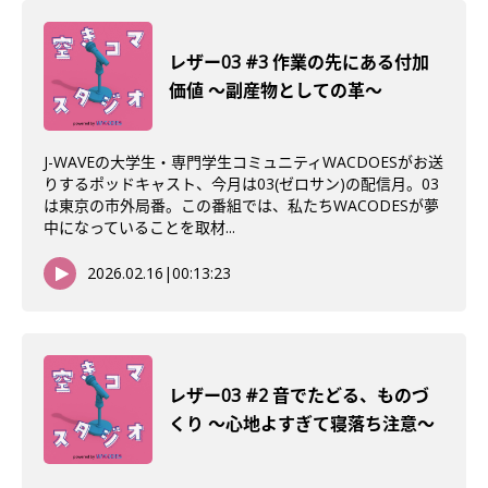
レザー03 #3 作業の先にある付加
価値 〜副産物としての革〜
J-WAVEの大学生・専門学生コミュニティWACDOESがお送
りするポッドキャスト、今月は03(ゼロサン)の配信月。03
は東京の市外局番。この番組では、私たちWACODESが夢
中になっていることを取材...
2026.02.16
|
00:13:23
レザー03 #2 音でたどる、ものづ
くり 〜心地よすぎて寝落ち注意〜