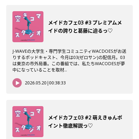
メイドカフェ03 #3 プレミアムメ
イドの誇りと葛藤に迫るっ♡
J-WAVEの大学生・専門学生コミュニティWACDOESがお送
りするポッドキャスト、今月は03(ゼロサン)の配信月。03
は東京の市外局番。この番組では、私たちWACODESが夢
中になっていることを取材...
2026.05.20
|
00:38:33
メイドカフェ03 #2 萌えきゅんポ
イント徹底解説っ♡