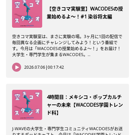
【空きコマ実験室】WACODESの授
業始めるよ～！#1 染谷将太編
空きコマ実験室は、まさに実験の場。3ヶ月に1回の配信で
毎回異なる企画にチャレンジしてみよう！という番組で
す。今月は「WACODESの授業始めるよ～！」をお届け！
大学生・専門学生が集まるWACODES。...
2026.07.06
|
00:17:42
4時間目：メキシコ・ポップカルチ
ャーの未来【WACODES学園トレン
ド科】
J-WAVEの大学生・専門学生コミュニティWACDOESがお送
りするポッドキャスト、今月は「WACODES学園トレンド