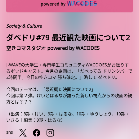
Society & Culture
ダベドリ#79 最近観た映画について2
空きコマスタジオ powered by WACODES
J-WAVEの大学生・専門学生コミュニティWACDOESがお送りす
るポッドキャスト。今月の企画は、「だべってる ドリンクバーで
2時間半。今日の空きコマ 勝ち確定。」略して ダベドリ。
今回のテーマは、「最近観た映画について2」
今回は第２弾。けいとはるなが語った新しい視点からの映画の観
方とは？？？
（出演：8期・けい、9期・はるな、10期・ゆうしょう、10期・
いきる｜編集：9期・はるな）
sns