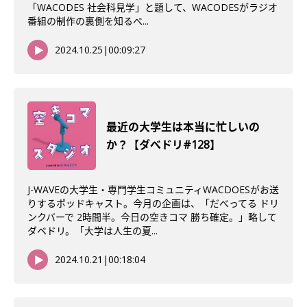
「WACODES 社会科見学」と題して、WACODESがラジオ
番組の制作の裏側を知るべ...
2024.10.25
|
00:09:27
最近の大学生は本当に忙しいの
か？【ダべドリ#128】
J-WAVEの大学生・専門学生コミュニティWACDOESがお送
りするポッドキャスト。今月の企画は、「だべってる ドリ
ンクバーで 2時間半。今日の空きコマ 勝ち確定。」略して
ダベドリ。「大学は人生の夏...
2024.10.21
|
00:18:04