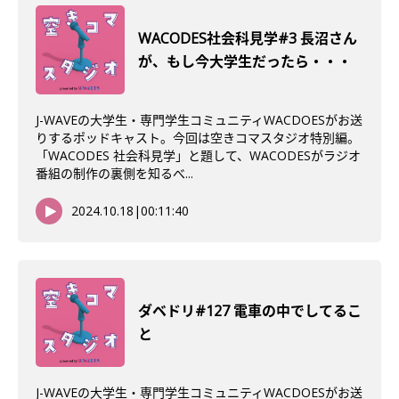
WACODES社会科見学#3 長沼さん
が、もし今大学生だったら・・・
J-WAVEの大学生・専門学生コミュニティWACDOESがお送
りするポッドキャスト。今回は空きコマスタジオ特別編。
「WACODES 社会科見学」と題して、WACODESがラジオ
番組の制作の裏側を知るべ...
2024.10.18
|
00:11:40
ダベドリ#127 電車の中でしてるこ
と
J-WAVEの大学生・専門学生コミュニティWACDOESがお送