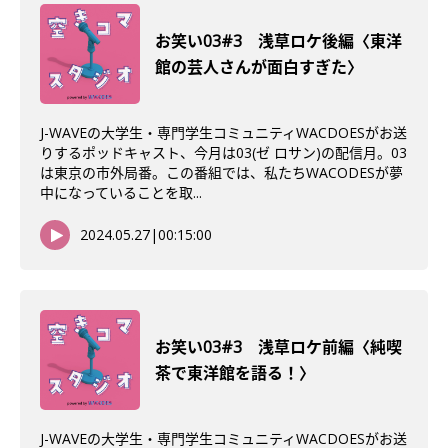
お笑い03#3 浅草ロケ後編〈東洋
館の芸人さんが面白すぎた〉
J-WAVEの大学生・専門学生コミュニティWACDOESがお送
りするポッドキャスト、今月は03(ゼ ロサン)の配信月。03
は東京の市外局番。この番組では、私たちWACODESが夢
中になっていることを取...
2024.05.27
|
00:15:00
お笑い03#3 浅草ロケ前編〈純喫
茶で東洋館を語る！〉
J-WAVEの大学生・専門学生コミュニティWACDOESがお送