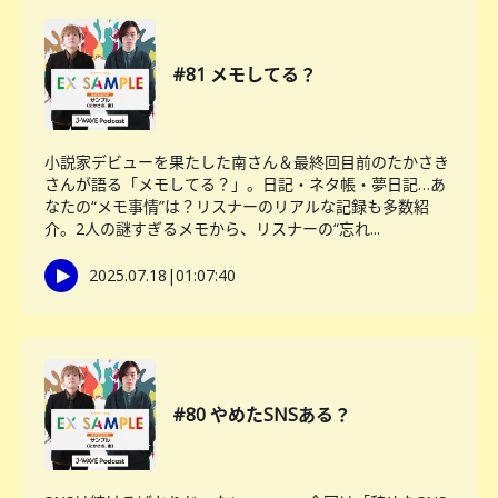
#81 メモしてる？
小説家デビューを果たした南さん＆最終回目前のたかさき
さんが語る「メモしてる？」。日記・ネタ帳・夢日記…あ
なたの“メモ事情”は？リスナーのリアルな記録も多数紹
介。2人の謎すぎるメモから、リスナーの“忘れ...
2025.07.18
|
01:07:40
#80 やめたSNSある？