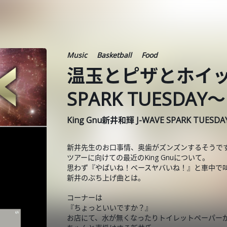
Music
Basketball
Food
温玉とピザとホイップ
SPARK TUESDAY～
King Gnu新井和輝 J-WAVE SPARK TUESD
新井先生のお口事情、奥歯がズンズンするそうで
ツアーに向けての最近のKing Gnuについて。
思わず『やばいね！ベースヤバいね！』と車中で
新井のぶち上げ曲とは。
コーナーは
『ちょっといいですか？』
お店にて、水が無くなったりトイレットペーパー