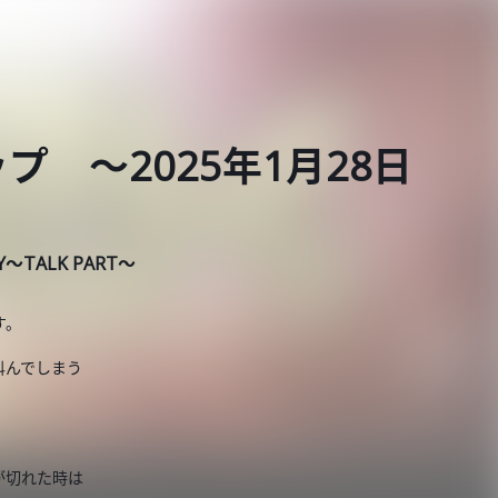
 ～2025年1月28日
AY～TALK PART～
す。
叫んでしまう
が切れた時は