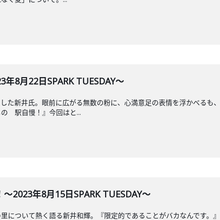
8月22日SPARK TUESDAY～
わした新井氏。眼前に広がる無数の粉に、心満意足の表情を浮かべるも
 駅自慢！』今回はと...
023年8月15日SPARK TUESDAY～
の里について熱く語る新井和輝。『限定的であることがバカなんです。