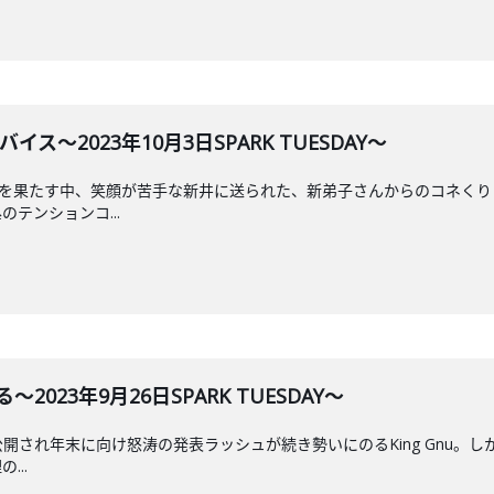
ス～2023年10月3日SPARK TUESDAY～
CM出演を果たす中、笑顔が苦手な新井に送られた、新弟子さんからのコネ
テンションコ...
～2023年9月26日SPARK TUESDAY～
も公開され年末に向け怒涛の発表ラッシュが続き勢いにのるKing Gnu。
...