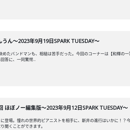
～2023年9月19日SPARK TUESDAY～
決めたバンドマンも、相槌は苦手だった。今回のコーナーは【和輝の一答両
答に、一同驚愕...
ほぼノー編集版～2023年9月12日SPARK TUESDAY～
トに登場。憧れの世界的ピアニストを相手に、新井の進行はいかに！？
ぷり聞くことができます。