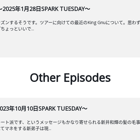
5年1月28日SPARK TUESDAY～
ズンするそうです。ツアーに向けての最近のKing Gnuについて。思
ょっといいで...
Other Episodes
年10月10日SPARK TUESDAY～
レート派です、というメッセージもかなり寄せられる新井和輝の髪の毛
マネをする新弟子は現...