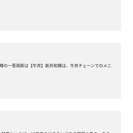
。和輝の一答両断は【牛丼】新井和輝は、牛丼チェーンでのメニ