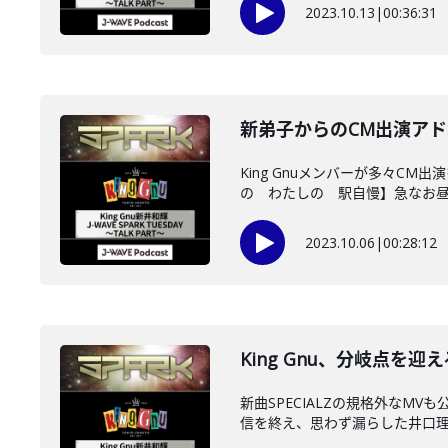
2023.10.13
|
00:36:31
新弟子からのCM出演アドバイ
King Gnuメンバーが多々
の わたしの 駅自慢】急なお昼の
2023.10.06
|
00:28:12
King Gnu、分岐点を迎える
新曲SPECIALZの規格外なMV
信を終え、思わず漏らした井口理の