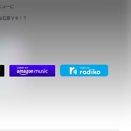
ニューに
は石原マネ！？