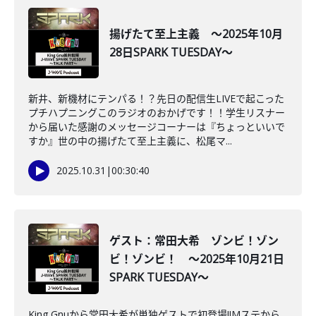
揚げたて至上主義 ～2025年10月
28日SPARK TUESDAY～
新井、新機材にテンパる！？先日の配信生LIVEで起こった
プチハプニングこのラジオのおかげです！！学生リスナー
から届いた感謝のメッセージコーナーは『ちょっといいで
すか』世の中の揚げたて至上主義に、松尾マ...
2025.10.31
|
00:30:40
ゲスト：常田大希 ゾンビ！ゾン
ビ！ゾンビ！ ～2025年10月21日
SPARK TUESDAY～
King Gnuから常田大希が単独ゲストで初登場‼Mステから