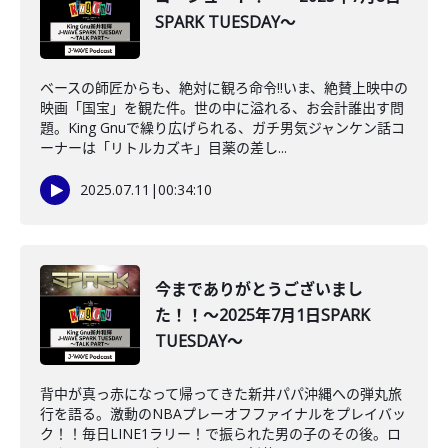
SPARK TUESDAY～
ベースの師匠からも、絶対に観ろ命令‼いま、絶賛上映中の
映画「国宝」を観た件。世の中に溢れる、お会計誰出す問
題。King Gnuで繰り広げられる、ガチ男気ジャンケン話コ
ーナーは「リトルカズキ」目薬の差し...
2025.07.11
|
00:34:10
今までありがとうございまし
た！！～2025年7月1日SPARK
TUESDAY～
背中が真っ赤になって帰ってきた新井パパ沖縄への弾丸旅
行を語る。激動のNBAプレーオフファイナルをプレイバッ
ク！！毎日LINE1ラリー！で振られた男の子のその後。ロ