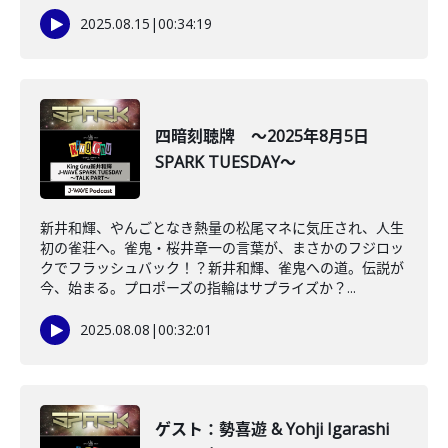
2025.08.15
|
00:34:19
四暗刻聴牌 ～2025年8月5日
SPARK TUESDAY～
新井和輝、やんごとなき熱量の松尾マネに気圧され、人生
初の雀荘へ。雀鬼・桜井章一の言葉が、まさかのフジロッ
クでフラッシュバック！？新井和輝、雀鬼への道。伝説が
今、始まる。プロポーズの指輪はサプライズか？...
2025.08.08
|
00:32:01
ゲスト：勢喜遊 & Yohji Igarashi