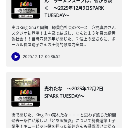
ん ラーメンスープは、骨から炊
く ～2025年12月9日SPARK
TUESDAY～
実はKing Gnuと同期！緑黄色社会のベース 穴見真吾さん
スタジオ初登場！１４歳で結成し、なんと１３年目の緑黄
色社会！！当時穴見少年が感じた、２個上の壁さらに、ボ
ーカル長屋晴子さんの圧倒的歌唱力全員...
2025.12.12
|
00:36:52
売れたな ～2025年12月2日
SPARK TUESDAY～
街で感じた、King Gnu売れたな・・・と思わず感じた瞬間
過去一条件が厳しい『とある撮影』について勢喜遊第１子
誕生！キューピット役を担った新井さんも感慨深げに語る