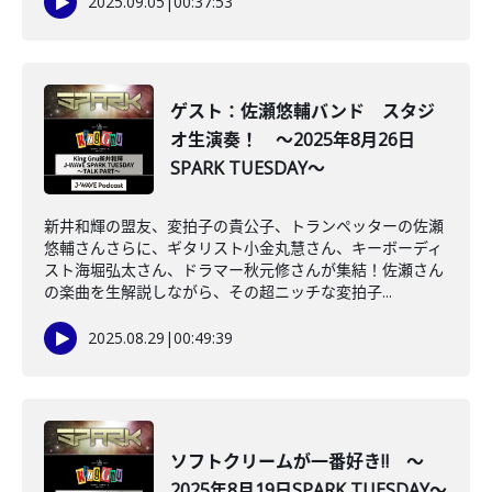
2025.09.05
|
00:37:53
ゲスト：佐瀬悠輔バンド スタジ
オ生演奏！ ～2025年8月26日
SPARK TUESDAY～
新井和輝の盟友、変拍子の貴公子、トランペッターの佐瀬
悠輔さんさらに、ギタリスト小金丸慧さん、キーボーディ
スト海堀弘太さん、ドラマー秋元修さんが集結！佐瀬さん
の楽曲を生解説しながら、その超ニッチな変拍子...
2025.08.29
|
00:49:39
ソフトクリームが一番好き‼ ～
2025年8月19日SPARK TUESDAY～