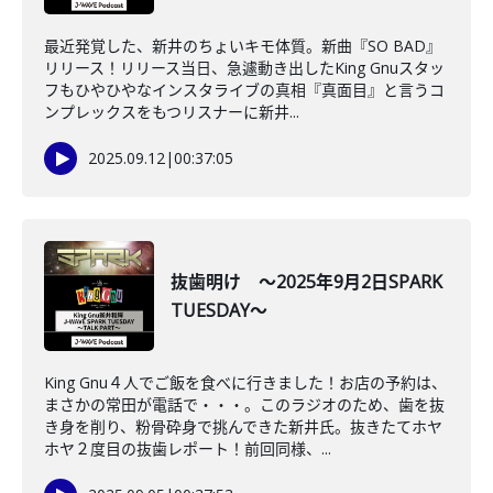
最近発覚した、新井のちょいキモ体質。新曲『SO BAD』
リリース！リリース当日、急遽動き出したKing Gnuスタッ
フもひやひやなインスタライブの真相『真面目』と言うコ
ンプレックスをもつリスナーに新井...
2025.09.12
|
00:37:05
抜歯明け ～2025年9月2日SPARK
TUESDAY～
King Gnu４人でご飯を食べに行きました！お店の予約は、
まさかの常田が電話で・・・。このラジオのため、歯を抜
き身を削り、粉骨砕身で挑んできた新井氏。抜きたてホヤ
ホヤ２度目の抜歯レポート！前回同様、...