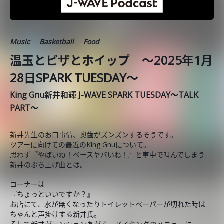
Music
Basketball
Food
温玉とピザとホイップ ～2025年1月
28日SPARK TUESDAY～
King Gnu新井和輝 J-WAVE SPARK TUESDAY～TALK
PART～
新井先生のお口事情、奥歯がズンズンするそうです。
ツアーに向けての最近のKing Gnuについて。
思わず『やばいね！ベースヤバいね！』と車中で叫んでしまう
新井のぶち上げ曲とは。
コーナーは
『ちょっといいですか？』
お店にて、水が無くなったりトイレットペーパーが切れた時は
ちゃんと声掛けする新井氏。