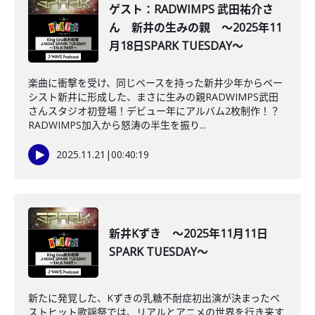
ゲスト：RADWIMPS 武田祐介さ
ん 新井の生みの親 ～2025年11
月18日SPARK TUESDAY～
楽曲に衝撃を受け、同じベースを持った新井少年からベー
シスト新井に形成した、まさに生みの親RADWIMPS武田
さんスタジオ初登場！デビュー年にアルバム2枚制作！？
RADWIMPS加入から怒涛の半生を振り...
2025.11.21
|
00:40:19
新井Kずき ～2025年11月11日
SPARK TUESDAY～
新たに発覚した、Kずきの乳糖不耐症初出演が決まったベ
ストヒット歌謡祭では、リアルとアニメの世界を行き来す