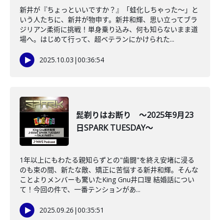
新井が『ちょっといいですか？』「蛙化しちゃった～」と
いう人たちに、新井が物申す。新井和輝、思い立ってブラ
ジリアン柔術に挑戦！単身乗り込み、何も知らないまま道
場へ。はじめて行って、超ベテランにかけられた...
2025.10.03
|
00:36:54
髭剃りはお断り ～2025年9月23
日SPARK TUESDAY～
1年以上にもわたる親知らずとの"歯闘"を終え安堵に浸る
のも束の間、新たな敵、矯正に苦悩する新井和輝。そんな
ことよりメンバーも驚いたKing Gnu井口理 結婚話につい
て！今回の件で、一番テンションがあ...
2025.09.26
|
00:35:51