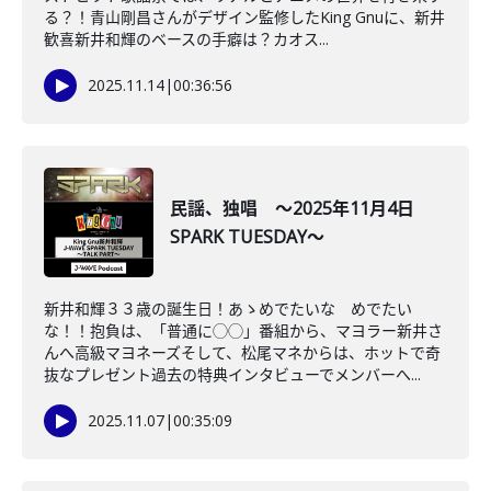
る？！青山剛昌さんがデザイン監修したKing Gnuに、新井
歓喜新井和輝のベースの手癖は？カオス...
2025.11.14
|
00:36:56
民謡、独唱 ～2025年11月4日
SPARK TUESDAY～
新井和輝３３歳の誕生日！あゝめでたいな めでたい
な！！抱負は、「普通に◯◯」番組から、マヨラー新井さ
んへ高級マヨネーズそして、松尾マネからは、ホットで奇
抜なプレゼント過去の特典インタビューでメンバーへ...
2025.11.07
|
00:35:09