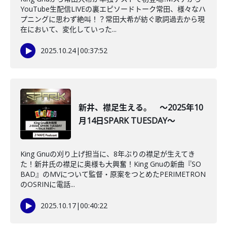
YouTube生配信LIVEの裏エピソードトーク常田、様々なハ
プニングに思わず絶叫！？常田大希が紡ぐ歌詞過去から現
在において、変化していった...
2025.10.24
|
00:37:52
新井、襟足生える。 ～2025年10
月14日SPARK TUESDAY～
King Gnuの刈り上げ担当に、8年ぶりの襟足が生えてき
た！新井氏の襟足に奥様も大興奮！King Gnuの新曲『SO
BAD』のMVについて監督・原案をつとめたPERIMETRON
のOSRINに電話...
2025.10.17
|
00:40:22