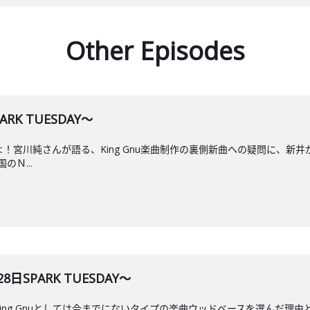
Other Episodes
RK TUESDAY～
こよ！宮川純さんが語る、King Gnu楽曲制作の裏側新曲への疑問に、新
Ｎ...
28日SPARK TUESDAY～
King Gnuとしては今までにないタイプの楽曲ウッドベースを選んだ理由