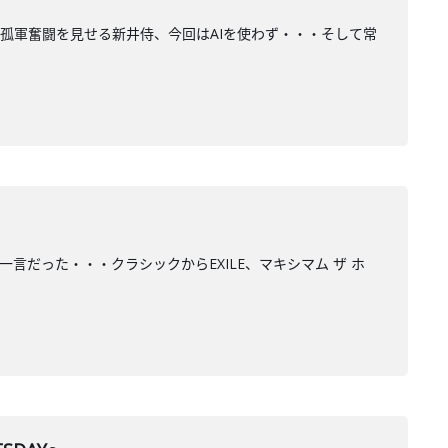
テーマに決定！孤軍奮闘を見せる新井侍、今回はAIを使わず・・・そして常
の一言だった・・・クラシックからEXILE、マキシマム ザ ホ