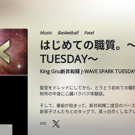
Music
Basketball
Food
はじめての職質。～20
TUESDAY～
King Gnu新井和輝 J-WAVE SPARK TUESD
髪型をドレッドにしてから、とうとう初めての職
財布の中身に心臓バクバク体験談。
そして、番組が始まって、新井和輝二度目のバー
新弟子さんたちとのタッグで、真っ白尽くしなア
sns