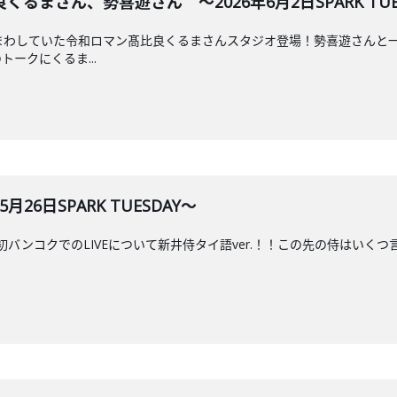
るまさん、勢喜遊さん ～2026年6月2日SPARK TUE
でぶんまわしていた令和ロマン髙比良くるまさんスタジオ登場！勢喜遊さん
ークにくるま...
月26日SPARK TUESDAY～
ur 2026. 初バンコクでのLIVEについて新井侍タイ語ver.！！この先の侍