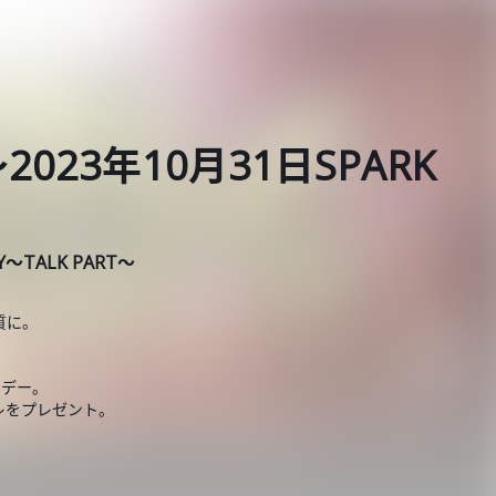
23年10月31日SPARK
AY～TALK PART～
質に。
スデー。
レをプレゼント。