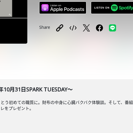
Share
0月31日SPARK TUESDAY～
うとう初めての職質に。財布の中身に心臓バクバク体験談。そして、番組
アレをプレゼント。