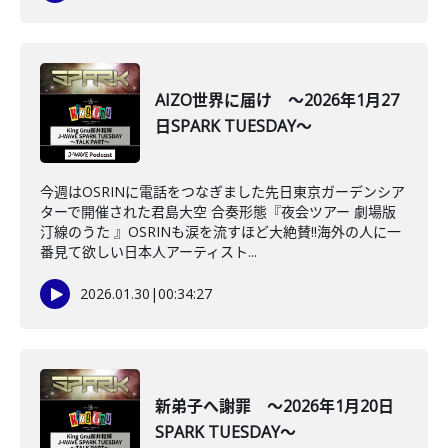
AIZO世界に届け ～2026年1月27
日SPARK TUESDAY～
今週はOSRINに電話をつなぎました先日東京ガーデンシア
ターで開催された君島大空 合奏形態『夜会ツアー 劇場版
汀線のうた 』OSRINも涙を流すほど大絶賛‼海外の人に一
番見て欲しい日本人アーティスト...
2026.01.30
|
00:34:27
新弟子へ謝罪 ～2026年1月20日
SPARK TUESDAY～