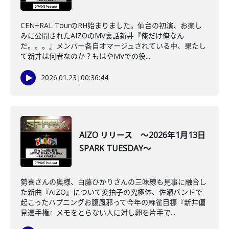
CEN+RAL TourのRH始まりました。仙台の初演、お楽し
みに公開されたAIZOのMV裏話新井『俺だけ俺なん
だ。。。』メンバー各自オマージュされている中、果たし
て新井は何者なのか？もはやMVでの役...
2026.01.23
|
00:36:44
AIZO リリース ～2026年1月13日
SPARK TUESDAY～
勢喜さんの奥様、白藤ひかりさんの三味線も見事に融合し
た新曲『AIZO』について変拍子の究極体、佐瀬バンドで
起こったハプニングお腹風邪って今年の麻雀目標『新井偏
見選手権』メモをとらない人に対し卵を片手で...