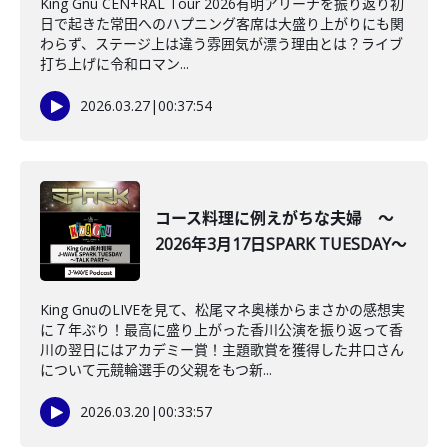
King Gnu CEN+RAL Tour 2026有明アリーナを振り返り初
日で起きた常田へのハプニング客席は大盛り上がりにも関
わらず、ステージ上は違う雰囲気が漂う理由とは？ライブ
打ち上げに令和ロマン...
2026.03.27
|
00:37:54
コース料理に例えがちな夫婦 ～
2026年3月17日SPARK TUESDAY～
King GnuのLIVEを見て、松尾マネ奥様からまさかの感想実
に７年ぶり！最高に盛り上がった香川公演を振り返って香
川の翌日にはアカデミー賞！主題歌賞を獲得した井口さん
について元競輪選手の父親をもつ新...
2026.03.20
|
00:33:57