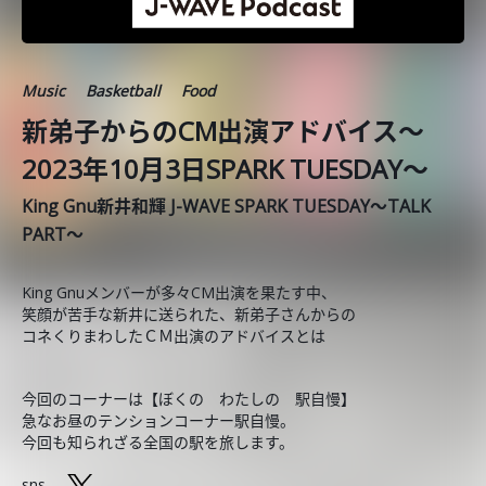
Music
Basketball
Food
新弟子からのCM出演アドバイス～
2023年10月3日SPARK TUESDAY～
King Gnu新井和輝 J-WAVE SPARK TUESDAY～TALK
PART～
King Gnuメンバーが多々CM出演を果たす中、
笑顔が苦手な新井に送られた、新弟子さんからの
コネくりまわしたＣＭ出演のアドバイスとは
今回のコーナーは【ぼくの わたしの 駅自慢】
急なお昼のテンションコーナー駅自慢。
今回も知られざる全国の駅を旅します。
sns