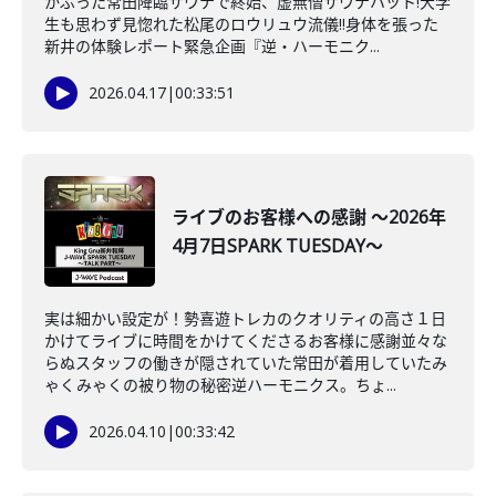
かぶった常田降臨サウナで終始、虚無僧サウナハット!大学
生も思わず見惚れた松尾のロウリュウ流儀‼身体を張った
新井の体験レポート緊急企画『逆・ハーモニク...
2026.04.17
|
00:33:51
ライブのお客様への感謝 ～2026年
4月7日SPARK TUESDAY～
実は細かい設定が！勢喜遊トレカのクオリティの高さ１日
かけてライブに時間をかけてくださるお客様に感謝並々な
らぬスタッフの働きが隠されていた常田が着用していたみ
ゃくみゃくの被り物の秘密逆ハーモニクス。ちょ...
2026.04.10
|
00:33:42