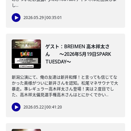
し...
2026.05.29
|
00:35:01
ゲスト：BREIMEN 高木祥太さ
ん ～2026年5月19日SPARK
TUESDAY～
新潟公演にて、俺の友達は新井和輝！と言っても信じてな
かった奥様がついに新井さんを認知。松尾マネサウナで大
暴走。準レギュラー高木祥太さん登場！実は２度目でし
た、高木祥太偏見選手権高木さんはとにかくでかい...
2026.05.22
|
00:41:20