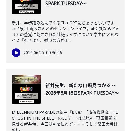
SPARK TUESDAY～
新井、半歩踏み込んでくるChatGPTにちょっといいです
か？泉川 貴広さんとのセッションライブ。全く異なるアメ
リカの感覚に翻弄された壮絶ライブについて学生にアドバ
イス『好きより、嫌いの方がエ...
2026.06.26
|
00:36:06
新井先生、新たな口癖見つかる ～
2026年6月16日SPARK TUESDAY～
MILLENNIUM PARADEの新曲『Blue』「攻殻機動隊 THE
GHOST IN THE SHELL」のEDテーマに決定！孤軍奮闘を
見せる新井侍、今回はAIを使わず・・・そして常田大希は
泣い...