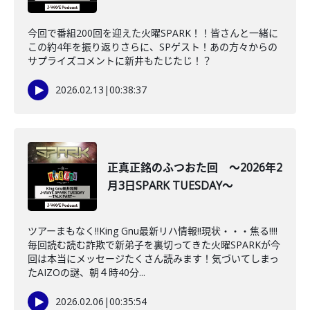
今回で番組200回を迎えた火曜SPARK！！皆さんと一緒に
この約4年を振り返りさらに、SPゲスト！あの方々からの
サプライズコメントに新井もたじたじ！？
2026.02.13
|
00:38:37
正真正銘のふつおた回 ～2026年2
月3日SPARK TUESDAY～
ツアーまもなく‼King Gnu最新リハ情報‼現状・・・焦る‼‼
毎回読む読む詐欺で新弟子を裏切ってきた火曜SPARKが今
回は本当にメッセージたくさん読みます！気づいてしまっ
たAIZOの謎、朝４時40分...
2026.02.06
|
00:35:54