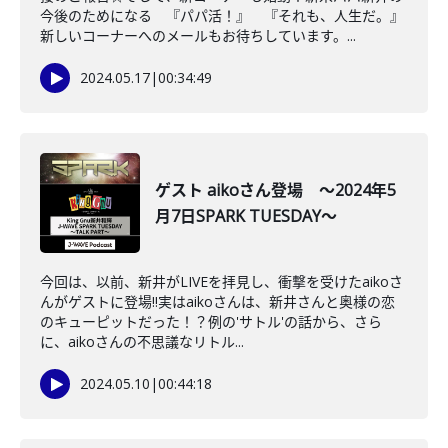
今後のためになる 『パパ活！』 『それも、人生だ。』
新しいコーナーへのメールもお待ちしています。...
2024.05.17
|
00:34:49
ゲスト aikoさん登場 ～2024年5
月7日SPARK TUESDAY～
今回は、以前、新井がLIVEを拝見し、衝撃を受けたaikoさ
んがゲストに登場‼実はaikoさんは、新井さんと奥様の恋
のキューピットだった！？例の'サトル'の話から、さら
に、aikoさんの不思議なリトル...
2024.05.10
|
00:44:18