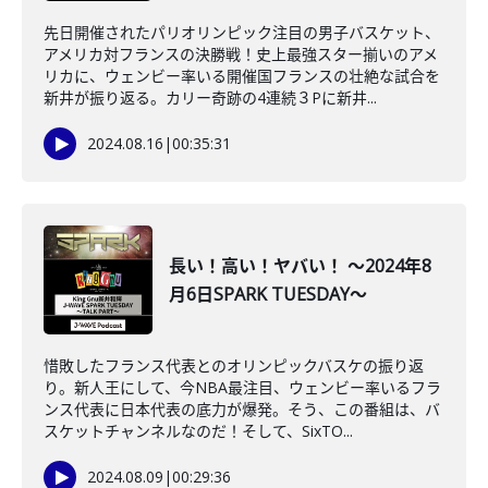
先日開催されたパリオリンピック注目の男子バスケット、
アメリカ対フランスの決勝戦！史上最強スター揃いのアメ
リカに、ウェンビー率いる開催国フランスの壮絶な試合を
新井が振り返る。カリー奇跡の4連続３Pに新井...
2024.08.16
|
00:35:31
長い！高い！ヤバい！ ～2024年8
月6日SPARK TUESDAY～
惜敗したフランス代表とのオリンピックバスケの振り返
り。新人王にして、今NBA最注目、ウェンビー率いるフラ
ンス代表に日本代表の底力が爆発。そう、この番組は、バ
スケットチャンネルなのだ！そして、SixTO...
2024.08.09
|
00:29:36