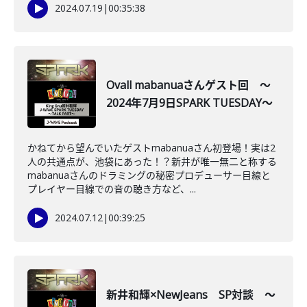
2024.07.19
|
00:35:38
Ovall mabanuaさんゲスト回 ～
2024年7月9日SPARK TUESDAY～
かねてから望んでいたゲストmabanuaさん初登場！実は2
人の共通点が、池袋にあった！？新井が唯一無二と称する
mabanuaさんのドラミングの秘密プロデューサー目線と
プレイヤー目線での音の聴き方など、...
2024.07.12
|
00:39:25
新井和輝×NewJeans SP対談 ～