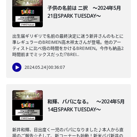
子供の名前は 二択 ～2024年5月
21日SPARK TUESDAY～
出生届ギリギリで名前の最終決定に迷う新井さんのもとに
準レギュラーのBREIMEN高木祥太さんが登場。他のアー
ティストに比べ倍の時間をかけるBREIMEN。今作も納品2
時間前までミックスだった⁉BREI...
2024.05.24
|
00:36:07
和輝、パパになる。 ～2024年5月
14日SPARK TUESDAY～
新井和輝、目出度く一児のパパになりました♪本人から直
接のご報告☆そして、新コーナーも始動！新米パパ新井の