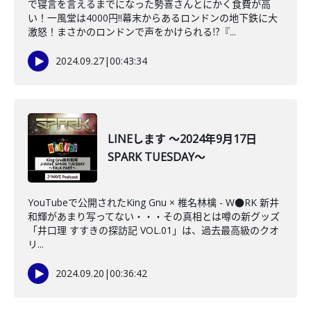
で寝言を言えるまでになった勢喜さんとにかく食費が高
い！一風堂は4000円‼幕末からあるロンドンの地下鉄に大
激怒！まさかのロンドンで声をかけられる⁉『...
2024.09.27
|
00:43:34
LINEします ～2024年9月17日
SPARK TUESDAY～
YouTubeで公開されたKing Gnu × 椎名林檎 - W●RK 新井
和輝があまり写ってない・・・その真相とは噂の新グッズ
「井口理 すすきの探訪記 VOL.01」は、過去最高級のクオ
リ...
2024.09.20
|
00:36:42