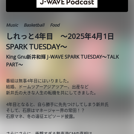
Music
Basketball
Food
しれっと4年目 ～2025年4月1日
SPARK TUESDAY～
King Gnu新井和輝 J-WAVE SPARK TUESDAY～TALK
PART～
番組は無事4年目にはいりました。
結婚、ドームツアーアジアツアー、出産など
新井氏の大きな人生の転機を共にしてきました。
4年目となると、自ら勝手に先先つけしてしまう新井氏
そして、石原はマネージャー界の常田！？
石原マネ、冬の遠征エピソード披露。
さらにさらに、衝撃すぎる勢喜遊CMの真相は