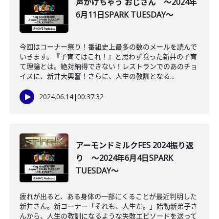
声かけちゃう おじさん ～2024年
6月11日SPARK TUESDAY～
今回はコーナー祭り！番組史上最多の数のメールを読んで
いきます。『子育てはこれ！』と思わず唸った新井の子育
て理論とは。絶対納得できない！レストランでのあのチョ
イスに、新井大興奮！さらに、人生の教訓となる...
2024.06.14
|
00:37:32
アーモンドミルクFES 2024振り返
り ～2024年6月4日SPARK
TUESDAY～
疲れが出ると、ある身体の一部にくることが最近判明した
新井さん。新コーナー「それも、人生だ。」始動新弟子さ
んから、人生の教訓になるような失敗エピソードを送って