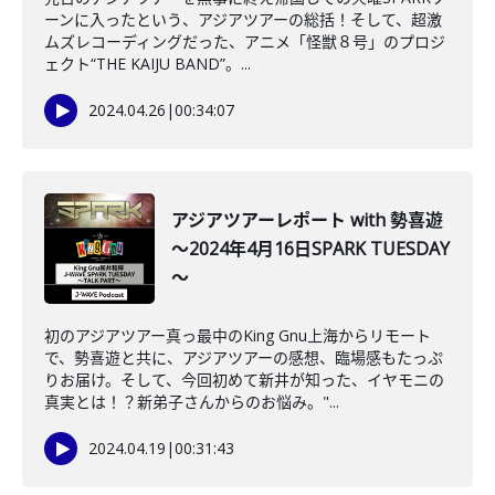
ーンに入ったという、アジアツアーの総括！そして、超激
ムズレコーディングだった、アニメ「怪獣８号」のプロジ
ェクト“THE KAIJU BAND”。...
2024.04.26
|
00:34:07
アジアツアーレポート with 勢喜遊
～2024年4月16日SPARK TUESDAY
～
初のアジアツアー真っ最中のKing Gnu上海からリモート
で、勢喜遊と共に、アジアツアーの感想、臨場感もたっぷ
りお届け。そして、今回初めて新井が知った、イヤモニの
真実とは！？新弟子さんからのお悩み。"...
2024.04.19
|
00:31:43