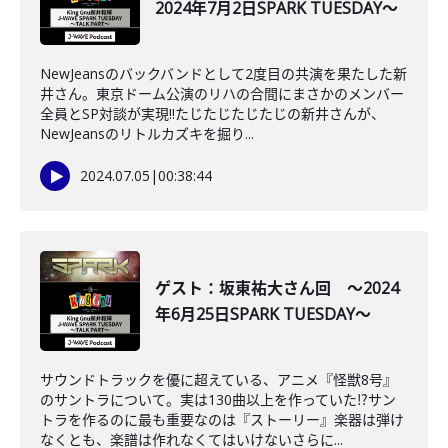
2024年7月2日SPARK TUESDAY～
NewJeansのバックバンドとして2度目の共演を果たした新
井さん。東京ドーム公演のリハの合間にまさかのメンバー
全員とSP対談が実現‼たじたじたじたじの新井さんが、
NewJeansのリトルカズキを掘り...
2024.07.05
|
00:38:44
ゲスト：坂東祐大さん回 ～2024
年6月25日SPARK TUESDAY～
サウンドトラックを優に超えている、アニメ『怪獣8号』
のサントラについて。実は130曲以上を作っていた⁉サン
トラを作るのに最も重要なのは『ストーリー』楽器は弾け
なくとも、楽譜は作れなくてはいけないさらに...