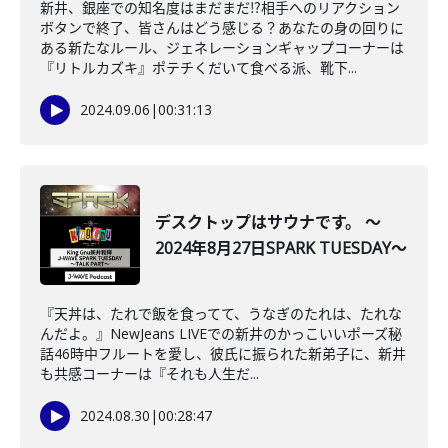
新井、銀座での知名度はまだまだ⁉相手へのリアクション
ボタンで終了、皆さんはどう感じる？あなたの身の回りに
ある新たなルール、ジェネレーションギャップコーナーは
『リトルカズキ』ポテチくだいて食べる派、靴下...
2024.09.06
|
00:31:13
デスクトップはサウナです。 ～
2024年8月27日SPARK TUESDAY～
『天丼は、たれで飯を食ってて、うなぎのたれは、たれな
んだよ。』NewJeans LIVEでの新井のかっこいいポーズ秘
話46時中フルートを愛し、彼氏に振られた新弟子に、新井
も共感コーナーは『それも人生だ...
2024.08.30
|
00:28:47