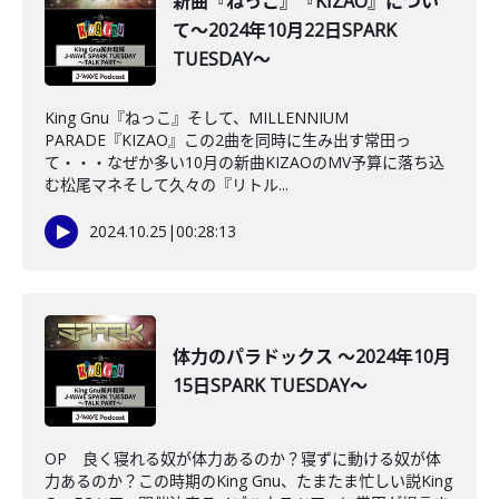
新曲『ねっこ』『KIZAO』につい
て～2024年10月22日SPARK
TUESDAY～
King Gnu『ねっこ』そして、MILLENNIUM
PARADE『KIZAO』この2曲を同時に生み出す常田っ
て・・・なぜか多い10月の新曲KIZAOのMV予算に落ち込
む松尾マネそして久々の『リトル...
2024.10.25
|
00:28:13
体力のパラドックス ～2024年10月
15日SPARK TUESDAY～
OP 良く寝れる奴が体力あるのか？寝ずに動ける奴が体
力あるのか？この時期のKing Gnu、たまたま忙しい説King