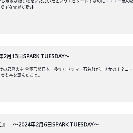
々先生から素敵な贈り物をいただいたというエピソード！なのに・・・一点
ずな偏見が新井...
月13日SPARK TUESDAY～
けの君島大空 合奏形態日本一多忙なドラマー石若駿がまさかの！？コー
も帯を読んだこと...
～2024年2月6日SPARK TUESDAY～