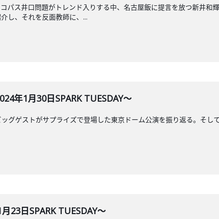
イコパス井口問題がトレンド入りする中、名古屋飯に提言を放つ新井和
し、それを反面教師に、...
年1月30日SPARK TUESDAY～
Gnuビッグゲストがサプライズで登場した東京ドーム公演を振り返る。そ
23日SPARK TUESDAY～