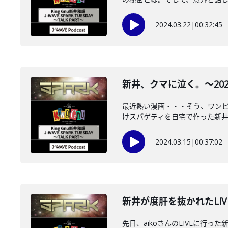
2024.03.22
|
00:32:45
新井、クマに泣く。～2024年
最近熱い漫画・・・そう、ワン
けスパゲティを自宅で作った新井先
2024.03.15
|
00:37:02
新井が度肝を抜かれたLIVE、
先日、aikoさんのLIVEに