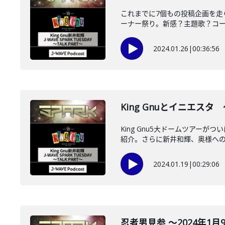
これまでに7個もの投稿企画を走
ーナー祭り。新感？主題歌？コーナ
2024.01.26
|
00:36:56
King Gnuとイニエスタ ～
King Gnu5大ドームツアー
紹介。さらに新井和輝、奥様への唯
2024.01.19
|
00:29:06
忍者男見参 ～2024年1月9日