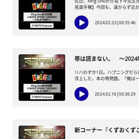
先日、King Gnuが芥見下
見選手権】今回も、遠からず近から
2024.02.23
|
00:35:46
帯は読まない。 ～2024年2
リハわずか1日。ハプニングだら
浮上した、本の帯問題。『俺は一度
2024.02.16
|
00:36:29
新コーナー『くずおくずこ』 