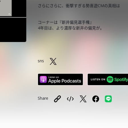
さらにさらに、衝撃すぎる勢喜遊CMの真相は
コーナーは『新井偏見選手権』
4年目は、より濃厚な新井の偏見が。
sns
Share