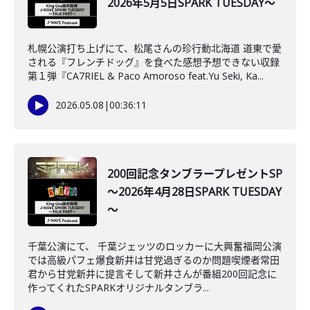
2026年5月5日SPARK TUESDAY～
札幌公演打ち上げにて、松尾さんの珍行動北海道 道東で愛
される『フレンチドッグ』を食べた感想予想できない収録
第１弾『CA7RIEL & Paco Amoroso feat.Yu Seki, Ka...
2026.05.08
|
00:36:11
200回記念タンブラープレゼントSP
～2026年4月28日SPARK TUESDAY
～
千葉公演にて、 千葉ジェッツのロッカーに大興奮福岡公演
では高級パフェ爆食新井は甘党過ぎるのか問題喫煙者常田
君から甘党新井に提言そして新井さんが番組200回記念に
作ってくれたSPARKオリジナルタンブラ...