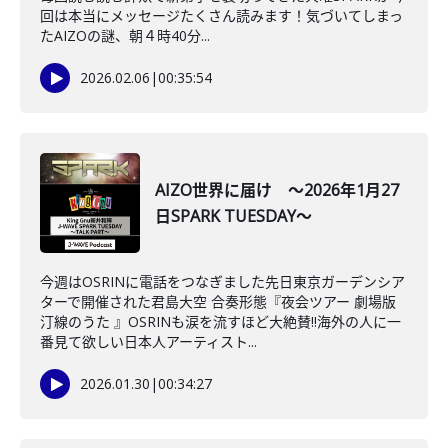
回は本当にメッセージたくさん読みます！気づいてしまっ
たAIZOの謎、朝４時40分...
2026.02.06
|
00:35:54
AIZO世界に届け ～2026年1月27
日SPARK TUESDAY～
今週はOSRINに電話をつなぎました先日東京ガーデンシア
ターで開催された君島大空 合奏形態『夜会ツアー 劇場版
汀線のうた 』OSRINも涙を流すほど大絶賛‼海外の人に一
番見て欲しい日本人アーティスト...
2026.01.30
|
00:34:27