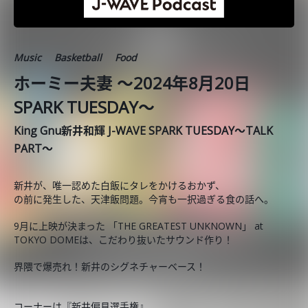
Music
Basketball
Food
ホーミー夫妻 ～2024年8月20日
SPARK TUESDAY～
King Gnu新井和輝 J-WAVE SPARK TUESDAY～TALK
PART～
新井が、唯一認めた白飯にタレをかけるおかず、
の前に発生した、天津飯問題。今宵も一択過ぎる食の話へ。
9月に上映が決まった 「THE GREATEST UNKNOWN」 at
TOKYO DOMEは、こだわり抜いたサウンド作り！
界隈で爆売れ！新井のシグネチャーベース！
コーナーは『新井偏見選手権』