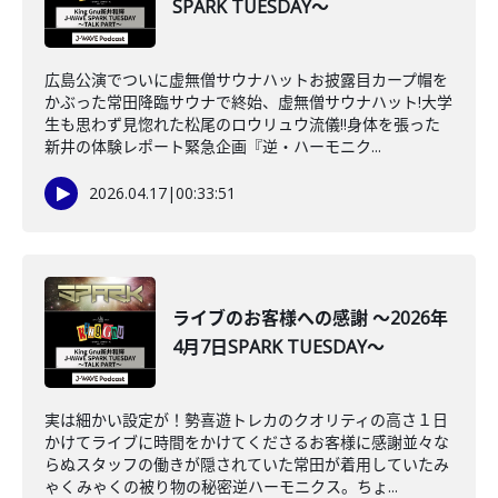
SPARK TUESDAY～
広島公演でついに虚無僧サウナハットお披露目カープ帽を
かぶった常田降臨サウナで終始、虚無僧サウナハット!大学
生も思わず見惚れた松尾のロウリュウ流儀‼身体を張った
新井の体験レポート緊急企画『逆・ハーモニク...
2026.04.17
|
00:33:51
ライブのお客様への感謝 ～2026年
4月7日SPARK TUESDAY～
実は細かい設定が！勢喜遊トレカのクオリティの高さ１日
かけてライブに時間をかけてくださるお客様に感謝並々な
らぬスタッフの働きが隠されていた常田が着用していたみ
ゃくみゃくの被り物の秘密逆ハーモニクス。ちょ...