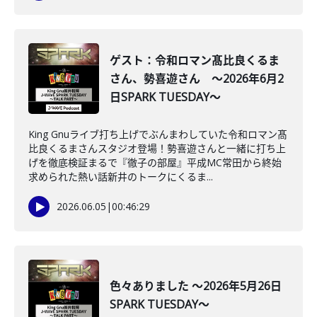
ゲスト：令和ロマン髙比良くるま
さん、勢喜遊さん ～2026年6月2
日SPARK TUESDAY～
King Gnuライブ打ち上げでぶんまわしていた令和ロマン髙
比良くるまさんスタジオ登場！勢喜遊さんと一緒に打ち上
げを徹底検証まるで『徹子の部屋』平成MC常田から終始
求められた熱い話新井のトークにくるま...
2026.06.05
|
00:46:29
色々ありました ～2026年5月26日
SPARK TUESDAY～