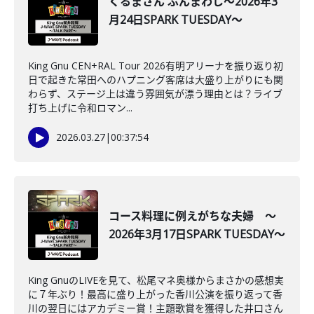
くるまさん ぶんまわし～2026年3
月24日SPARK TUESDAY～
King Gnu CEN+RAL Tour 2026有明アリーナを振り返り初
日で起きた常田へのハプニング客席は大盛り上がりにも関
わらず、ステージ上は違う雰囲気が漂う理由とは？ライブ
打ち上げに令和ロマン...
2026.03.27
|
00:37:54
コース料理に例えがちな夫婦 ～
2026年3月17日SPARK TUESDAY～
King GnuのLIVEを見て、松尾マネ奥様からまさかの感想実
に７年ぶり！最高に盛り上がった香川公演を振り返って香
川の翌日にはアカデミー賞！主題歌賞を獲得した井口さん