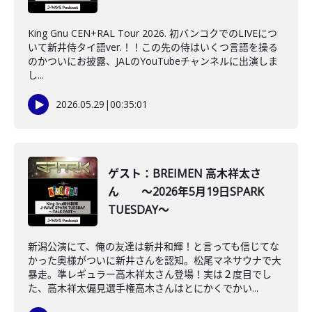
King Gnu CEN+RAL Tour 2026. 初バンコクでのLIVEにつ
いて新井侍タイ語ver.！！この先の侍はいくつ言語を操る
のかついにお披露、JALのYouTubeチャンネルに出演しま
し...
2026.05.29
|
00:35:01
ゲスト：BREIMEN 高木祥太さ
ん ～2026年5月19日SPARK
TUESDAY～
新潟公演にて、俺の友達は新井和輝！と言っても信じてな
かった奥様がついに新井さんを認知。松尾マネサウナで大
暴走。準レギュラー高木祥太さん登場！実は２度目でし
た、高木祥太偏見選手権高木さんはとにかくでかい...