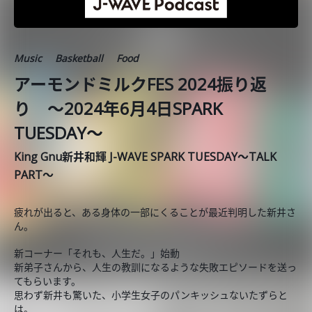
Music
Basketball
Food
アーモンドミルクFES 2024振り返
り ～2024年6月4日SPARK
TUESDAY～
King Gnu新井和輝 J-WAVE SPARK TUESDAY～TALK
PART～
疲れが出ると、ある身体の一部にくることが最近判明した新井さ
ん。
新コーナー「それも、人生だ。」始動
新弟子さんから、人生の教訓になるような失敗エピソードを送っ
てもらいます。
思わず新井も驚いた、小学生女子のパンキッシュないたずらと
は。