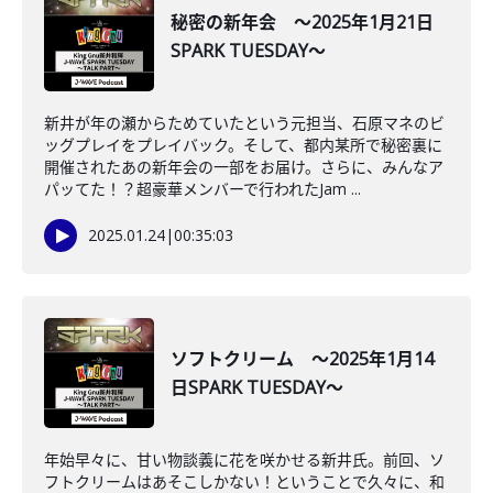
秘密の新年会 ～2025年1月21日
SPARK TUESDAY～
新井が年の瀬からためていたという元担当、石原マネのビ
ッグプレイをプレイバック。そして、都内某所で秘密裏に
開催されたあの新年会の一部をお届け。さらに、みんなア
パッてた！？超豪華メンバーで行われたJam ...
2025.01.24
|
00:35:03
ソフトクリーム ～2025年1月14
日SPARK TUESDAY～
年始早々に、甘い物談義に花を咲かせる新井氏。前回、ソ
フトクリームはあそこしかない！ということで久々に、和