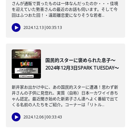
さんが通販で買ったものは一体なんだったのか・・・佳境
を迎えていた勢喜さんの最近のお話も伺います。そして今
回はふつおた回！・遠距離恋愛になりそうな若者...
2024.12.13
|
00:35:13
国民的スターに褒められた息子～
2024年12月3日SPARK TUESDAY～
新井家お出かけ中に、あの国民的スターに遭遇！思わず新
井さんの子供に見惚れ、実質（自称）日本一カワイイ赤ち
ゃん認定。最近聞き始めた新弟子さん達へよく番組で出て
くる名前の人たちをご紹介。コーナーは「リトル...
2024.12.06
|
00:33:43