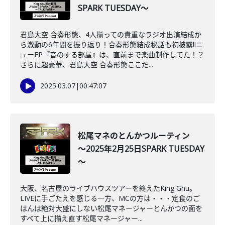
SPARK TUESDAY～
君島大空 合奏形態、4人揃っての貴重なラジオ出演結成か
ら激動の6年間を振り返り！合奏形態結成秘話も初披露‼ニ
ューEP『音のする部屋』は、直前まで楽曲制作してた！？
さらに超豪華、君島大空 合奏形態ここだ...
2025.03.07
|
00:47:07
松尾マネのとんかつルーティン
～2025年2月25日SPARK TUESDAY
～
大阪、名古屋のライブハウスツアーを終えたKing Gnu。
LIVEに手ごたえを感じる一方、MCの方は・・・定食のご
はんは絶対大盛にしない松尾マネージャーとんかつの面を
すべて上に揃え直す松尾マネージャー...