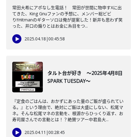
常田大希にアポなし生電話！ 常田が世間に物申すXに出
てきた、King Gnuファンの予想に、メンバー総ビビ
り!!Hitmanのギターソロは俺が提案した！新井も思わず笑
った、井口の煽りとはお金に糸目をつ...
2025.04.18
|
00:45:58
タルト台が好き ～2025年4月8日
SPARK TUESDAY～
『定食のごはんは、おかずにあった量のご飯が盛られてい
る。』という理由で、絶対にご飯は大盛にしない、松尾マ
ネ。そんな松尾マネの言動を、根源からひっくり返す、お
寿司屋さんでの言動とは！？絶賛ツアー中君島大...
2025.04.11
|
00:28:45