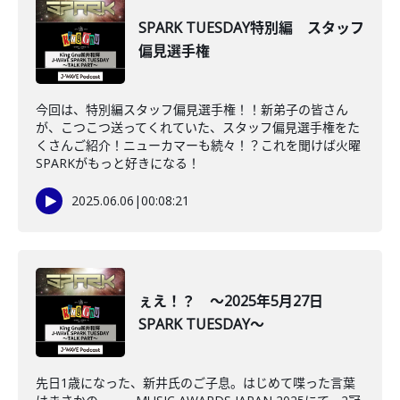
SPARK TUESDAY特別編 スタッフ
偏見選手権
今回は、特別編スタッフ偏見選手権！！新弟子の皆さん
が、こつこつ送ってくれていた、スタッフ偏見選手権をた
くさんご紹介！ニューカマーも続々！？これを聞けば火曜
SPARKがもっと好きになる！
2025.06.06
|
00:08:21
ぇえ！？ ～2025年5月27日
SPARK TUESDAY～
先日1歳になった、新井氏のご子息。はじめて喋った言葉