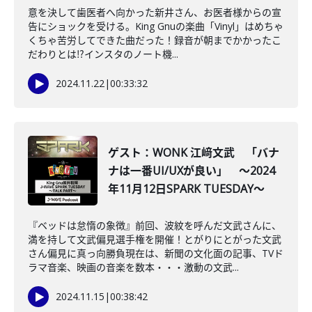
意を決して歯医者へ向かった新井さん、お医者様からの宣
告にショックを受ける。King Gnuの楽曲「Vinyl」はめちゃ
くちゃ苦労してできた曲だった！録音が朝までかかったこ
だわりとは⁉インスタのノート機...
2024.11.22
|
00:33:32
ゲスト：WONK 江﨑文武 「バナ
ナは一番UI/UXが良い」 ～2024
年11月12日SPARK TUESDAY～
『ベッドは怠惰の象徴』前回、波紋を呼んだ文武さんに、
満を持して文武偏見選手権を開催！とがりにとがった文武
さん偏見に真っ向勝負現在は、新聞の文化面の記事、TVド
ラマ音楽、映画の音楽を数本・・・激動の文武...
2024.11.15
|
00:38:42