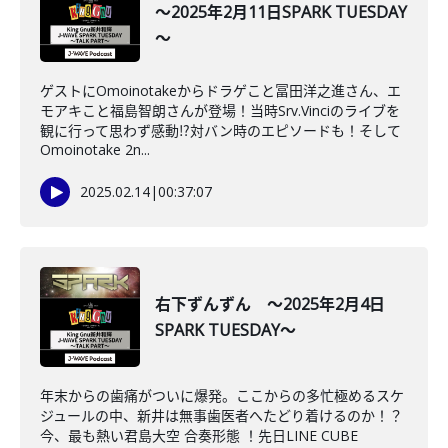
～2025年2月11日SPARK TUESDAY
～
ゲストにOmoinotakeからドラゲこと冨田洋之進さん、エ
モアキこと福島智朗さんが登場！当時Srv.Vinciのライブを
観に行って思わず感動⁉対バン時のエピソードも！そして
Omoinotake 2n...
2025.02.14
|
00:37:07
右下ずんずん ～2025年2月4日
SPARK TUESDAY～
年末からの歯痛がついに爆発。ここからの多忙極めるスケ
ジュールの中、新井は無事歯医者へたどり着けるのか！？
今、最も熱い君島大空 合奏形態 ！先日LINE CUBE