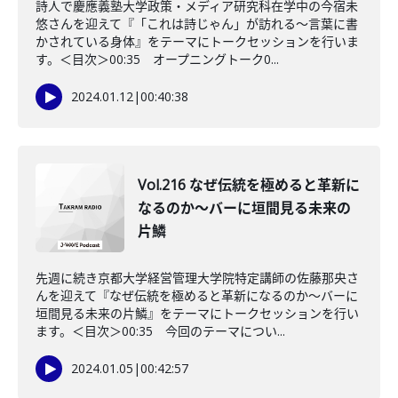
詩人で慶應義塾大学政策・メディア研究科在学中の今宿未
悠さんを迎えて『「これは詩じゃん」が訪れる〜言葉に書
かされている身体』をテーマにトークセッションを行いま
す。＜目次＞00:35 オープニングトーク0...
2024.01.12
|
00:40:38
Vol.216 なぜ伝統を極めると革新に
なるのか〜バーに垣間見る未来の
片鱗
先週に続き京都大学経営管理大学院特定講師の佐藤那央さ
んを迎えて『なぜ伝統を極めると革新になるのか〜バーに
垣間見る未来の片鱗』をテーマにトークセッションを行い
ます。＜目次＞00:35 今回のテーマについ...
2024.01.05
|
00:42:57