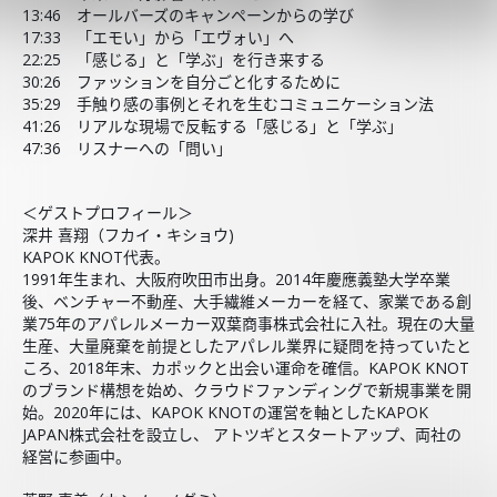
13:46 オールバーズのキャンペーンからの学び
17:33 「エモい」から「エヴォい」へ
22:25 「感じる」と「学ぶ」を行き来する
30:26 ファッションを自分ごと化するために
35:29 手触り感の事例とそれを生むコミュニケーション法
41:26 リアルな現場で反転する「感じる」と「学ぶ」
47:36 リスナーへの「問い」
＜ゲストプロフィール＞
深井 喜翔（フカイ・キショウ)
KAPOK KNOT代表。
1991年生まれ、大阪府吹田市出身。2014年慶應義塾大学卒業
後、ベンチャー不動産、大手繊維メーカーを経て、家業である創
業75年のアパレルメーカー双葉商事株式会社に入社。現在の大量
生産、大量廃棄を前提としたアパレル業界に疑問を持っていたと
ころ、2018年末、カポックと出会い運命を確信。KAPOK KNOT
のブランド構想を始め、クラウドファンディングで新規事業を開
始。2020年には、KAPOK KNOTの運営を軸としたKAPOK
JAPAN株式会社を設立し、 アトツギとスタートアップ、両社の
経営に参画中。