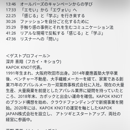
13:46 オールバーズのキャンペーンからの学び
17:33 「エモい」から「エヴォい」へ
22:25 「感じる」と「学ぶ」を行き来する
30:26 ファッションを自分ごと化するために
35:29 手触り感の事例とそれを生むコミュニケーション法
41:26 リアルな現場で反転する「感じる」と「学ぶ」
47:36 リスナーへの「問い」
＜ゲストプロフィール＞
深井 喜翔（フカイ・キショウ)
KAPOK KNOT代表。
1991年生まれ、大阪府吹田市出身。2014年慶應義塾大学卒業
後、ベンチャー不動産、大手繊維メーカーを経て、家業である創
業75年のアパレルメーカー双葉商事株式会社に入社。現在の大量
生産、大量廃棄を前提としたアパレル業界に疑問を持っていたと
ころ、2018年末、カポックと出会い運命を確信。KAPOK KNOT
のブランド構想を始め、クラウドファンディングで新規事業を開
始。2020年には、KAPOK KNOTの運営を軸としたKAPOK
JAPAN株式会社を設立し、 アトツギとスタートアップ、両社の
経営に参画中。