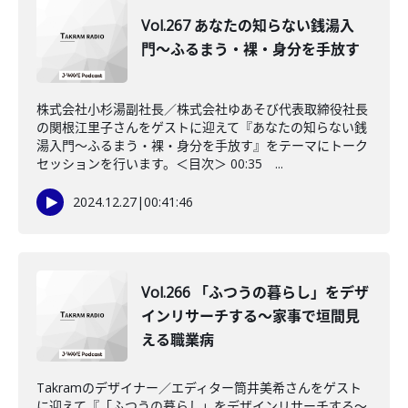
Vol.267 あなたの知らない銭湯入
門〜ふるまう・裸・身分を手放す
株式会社小杉湯副社長／株式会社ゆあそび代表取締役社長
の関根江里子さんをゲストに迎えて『あなたの知らない銭
湯入門〜ふるまう・裸・身分を手放す』をテーマにトーク
セッションを行います。＜目次＞ 00:35 ...
2024.12.27
|
00:41:46
Vol.266 「ふつうの暮らし」をデザ
インリサーチする～家事で垣間見
える職業病
Takramのデザイナー／エディター筒井美希さんをゲスト
に迎えて『「ふつうの暮らし」をデザインリサーチする～