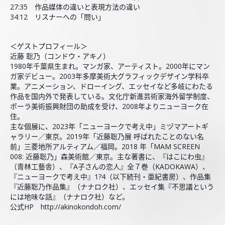
27:35 作品媒体の違いと表現方法の違い
34:12 リスナーへの「問い」
＜ゲストプロフィール＞
近藤 聡乃（コンドウ・アキノ）
1980年千葉県生まれ。マンガ家、アーティスト。2000年にマン
ガ家デビュー。2003年多摩美術大グラフィックデザイン学科卒
業。アニメーション、ドローイング、エッセイなど多岐にわたる
作品を国内外で発表している。文化庁新進芸術家海外留学制度、
ポーラ美術振興財団の助成を受け、2008年よりニューヨーク在
住。
主な個展に、2023年「ニューヨークで考え中」ミヅマアートギ
ャラリー／東京。2019年「近藤聡乃展 呼ばれたことのない名
前」三菱地所アルティアム／福岡。2018 年「MAM SCREEN
008: 近藤聡乃」森美術館／東京。主な著書に、『はこにわ虫』
（青林工藝舎）、『A子さんの恋人』全７巻（KADOKAWA）、
『ニューヨークで考え中』1?4（以下続刊・亜紀書房）、作品集
『近藤聡乃作品集』（ナナロク社）、エッセイ集『不思議という
には地味な話』（ナナロク社）など。
公式HP http://akinokondoh.com/