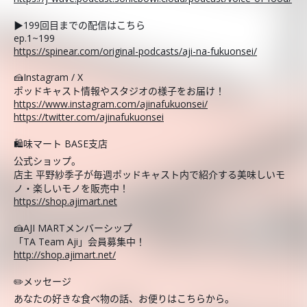
▶︎199回目までの配信はこちら
ep.1~199
https://spinear.com/original-podcasts/aji-na-fukuonsei/
🍰Instagram / X
ポッドキャスト情報やスタジオの様子をお届け！
https://www.instagram.com/ajinafukuonsei/
https://twitter.com/ajinafukuonsei
🛍️味マート BASE支店
公式ショップ。
店主 平野紗季子が毎週ポッドキャスト内で紹介する美味しいモ
ノ・楽しいモノを販売中！
https://shop.ajimart.net
🍰AJI MARTメンバーシップ
「TA Team Aji」会員募集中！
http://shop.ajimart.net/
✏️メッセージ
あなたの好きな食べ物の話、お便りはこちらから。