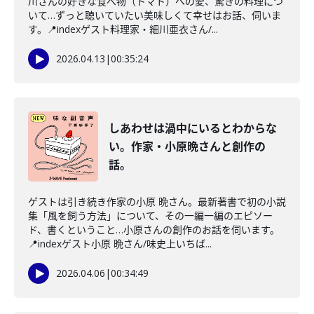
川さんの好きな食べ物（トマト）への愛、驚きの料理につ
いて…ずっと聴いていたい美味しくて幸せはお話、伺いま
す。📍indexゲスト料理家・細川亜衣さん/...
2026.04.13
|
00:35:24
しあわせは渦中にいるとわからな
い。作家・小原晩さんと創作の
話。
ゲストは引き続き作家の小原 晩さん。最新著書で初の小説
集「風を飼う方法」について、その一編一編のエピソー
ド、書くということ…小原さんの創作のお話を伺います。
📍indexゲスト小原 晩さん/味史上いちば...
2026.04.06
|
00:34:49