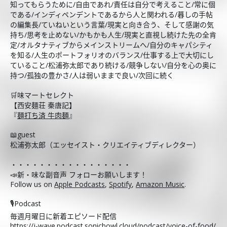
知ってもらうために/自由であれ/責任は自分で考えること/常に個
である/インディペンデントであるから人と関われる/暮しの手帖
の編集長/ていねいという言葉/現実と向き合う、そして感謝の気
持ち/思考を止めない/かもかも人生/現実と直視し続けた先の全肯
定/オルタナティブからメインストリームへ/自分のキャパシティ
を知る/人生のポートフォリオのバランス/仕事する上で大切にし
ていること/松浦弥太郎であり続ける/競争しない/自分を心の奥に
持つ/孤独の豊かさ/人は弱いままで良い/次回に続く
🛒味マートセレクト
【西安麺荘 秦唐記】
『
麺打ち済 牛肉麺
』
📖guest
松浦弥太郎（エッセイスト・クリエイティブディレクター）
・・・・・・・・・・・・・・・・・
📣新・味な副音声 フォローお願いします！
Follow us on
Apple Podcasts
,
Spotify
,
Amazon Music
.
🎙️Podcast
毎週月曜日に新着エピソード配信
https://j-wave.podcast.sonicbowl.cloud/podcast/voice-of-food/