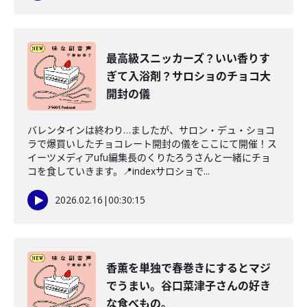
最高級スニッカーズ？いい香りす
ぎて入浴剤？サロショのチョコ大
開封の儀
バレンタインは終わり…ましたが、サロン・デュ・ショコ
ラで爆買いしたチョコレート開封の儀をここにて開催！ス
イーツメディアufu編集長のくりたろうさんと一緒にチョ
コを食していきます。📍indexサロショで...
2026.02.16
|
00:30:15
香薫を単独で春巻きにするとマジ
でうまい。谷口菜津子さんの好き
な食べもの。