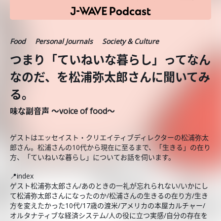
Food
Personal Journals
Society & Culture
つまり「ていねいな暮らし」ってなん
なのだ、を松浦弥太郎さんに聞いてみ
る。
味な副音声 ～voice of food～
ゲストはエッセイスト・クリエイティブディレクターの松浦弥太
郎さん。松浦さんの10代から現在に至るまで、「生きる」の在り
方、「ていねいな暮らし」についてお話を伺います。
📍index
ゲスト松浦弥太郎さん/あのときの一礼が忘れられない/いかにし
て松浦弥太郎さんになったのか/松浦さんの生きるの在り方/生き
方を変えたかった10代/17歳の渡米/アメリカの本屋カルチャー/
オルタナティブな経済システム/人の役に立つ実感/自分の存在を