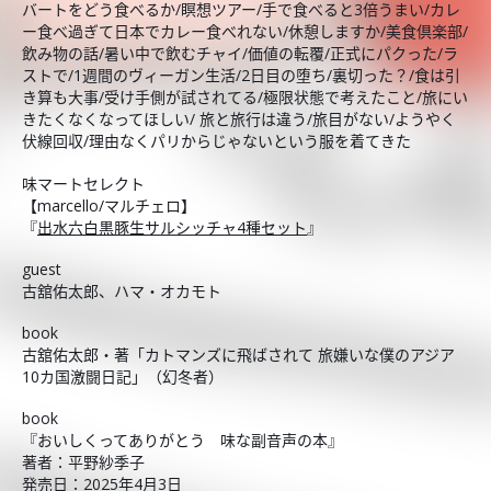
バートをどう食べるか/瞑想ツアー/手で食べると3倍うまい/カレ
ー食べ過ぎて日本でカレー食べれない/休憩しますか/美食倶楽部/
飲み物の話/暑い中で飲むチャイ/価値の転覆/正式にパクった/ラ
ストで/1週間のヴィーガン生活/2日目の堕ち/裏切った？/食は引
き算も大事/受け手側が試されてる/極限状態で考えたこと/旅にい
きたくなくなってほしい/ 旅と旅行は違う/旅目がない/ようやく
伏線回収/理由なくパリからじゃないという服を着てきた
味マートセレクト
【marcello/マルチェロ】
『
出水六白黒豚生サルシッチャ4種セット
』
guest
古舘佑太郎、ハマ・オカモト
book
古舘佑太郎・著「カトマンズに飛ばされて 旅嫌いな僕のアジア
10カ国激闘日記」（幻冬者）
book
『おいしくってありがとう 味な副音声の本』
著者：平野紗季子
発売日：2025年4月3日