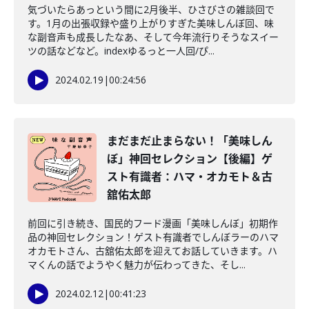
気づいたらあっという間に2月後半、ひさびさの雑談回で
す。1月の出張収録や盛り上がりすぎた美味しんぼ回、味
な副音声も成長したなあ、そして今年流行りそうなスイー
ツの話などなど。indexゆるっと一人回/ぴ...
2024.02.19
|
00:24:56
まだまだ止まらない！「美味しん
ぼ」神回セレクション【後編】ゲ
スト有識者：ハマ・オカモト＆古
舘佑太郎
前回に引き続き、国民的フード漫画「美味しんぼ」初期作
品の神回セレクション！ゲスト有識者でしんぼラーのハマ
オカモトさん、古舘佑太郎を迎えてお話していきます。ハ
マくんの話でようやく魅力が伝わってきた、そし...
2024.02.12
|
00:41:23