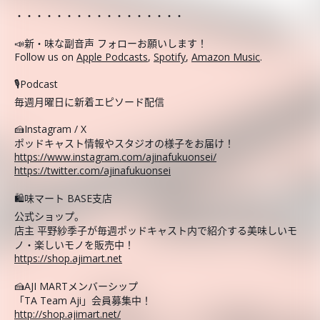
・・・・・・・・・・・・・・・・・
📣新・味な副音声 フォローお願いします！
Follow us on
Apple Podcasts
,
Spotify
,
Amazon Music
.
🎙️Podcast
毎週月曜日に新着エピソード配信
🍰Instagram / X
ポッドキャスト情報やスタジオの様子をお届け！
https://www.instagram.com/ajinafukuonsei/
https://twitter.com/ajinafukuonsei
🛍️味マート BASE支店
公式ショップ。
店主 平野紗季子が毎週ポッドキャスト内で紹介する美味しいモ
ノ・楽しいモノを販売中！
https://shop.ajimart.net
🍰AJI MARTメンバーシップ
「TA Team Aji」会員募集中！
http://shop.ajimart.net/