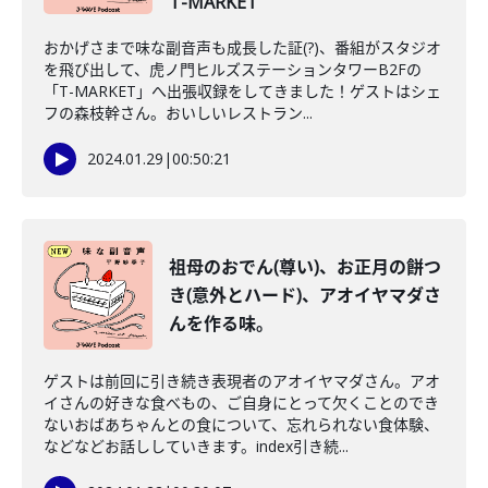
T-MARKET
おかげさまで味な副音声も成長した証(?)、番組がスタジオ
を飛び出して、虎ノ門ヒルズステーションタワーB2Fの
「T-MARKET」へ出張収録をしてきました！ゲストはシェ
フの森枝幹さん。おいしいレストラン...
2024.01.29
|
00:50:21
祖母のおでん(尊い)、お正月の餅つ
き(意外とハード)、アオイヤマダさ
んを作る味。
ゲストは前回に引き続き表現者のアオイヤマダさん。アオ
イさんの好きな食べもの、ご自身にとって欠くことのでき
ないおばあちゃんとの食について、忘れられない食体験、
などなどお話ししていきます。index引き続...