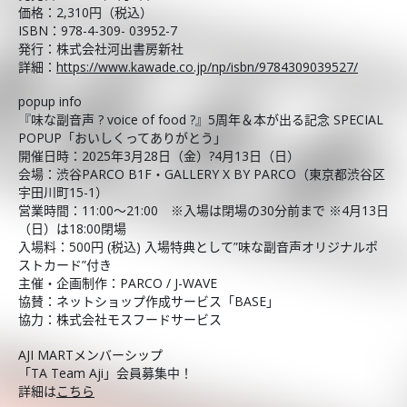
価格：2,310円（税込）
ISBN：978-4-309- 03952-7
発行：株式会社河出書房新社
詳細：
https://www.kawade.co.jp/np/isbn/9784309039527/
popup info
『味な副音声 ? voice of food ?』5周年＆本が出る記念 SPECIAL
POPUP「おいしくってありがとう」
開催日時：2025年3月28日（金）?4月13日（日）
会場：渋谷PARCO B1F・GALLERY X BY PARCO（東京都渋谷区
宇田川町15-1）
営業時間：11:00～21:00 ※入場は閉場の30分前まで ※4月13日
（日）は18:00閉場
入場料：500円 (税込) 入場特典として”味な副音声オリジナルポ
ストカード”付き
主催・企画制作：PARCO / J-WAVE
協賛：ネットショップ作成サービス「BASE」
協力：株式会社モスフードサービス
AJI MARTメンバーシップ
「TA Team Aji」会員募集中！
詳細は
こちら