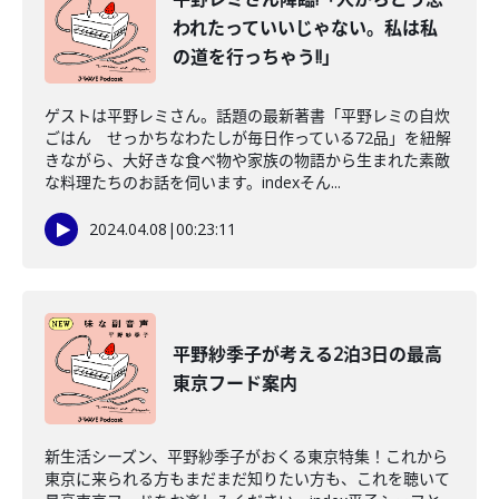
われたっていいじゃない。私は私
の道を行っちゃう!!」
ゲストは平野レミさん。話題の最新著書「平野レミの自炊
ごはん せっかちなわたしが毎日作っている72品」を紐解
きながら、大好きな食べ物や家族の物語から生まれた素敵
な料理たちのお話を伺います。indexそん...
2024.04.08
|
00:23:11
平野紗季子が考える2泊3日の最高
東京フード案内
新生活シーズン、平野紗季子がおくる東京特集！これから
東京に来られる方もまだまだ知りたい方も、これを聴いて