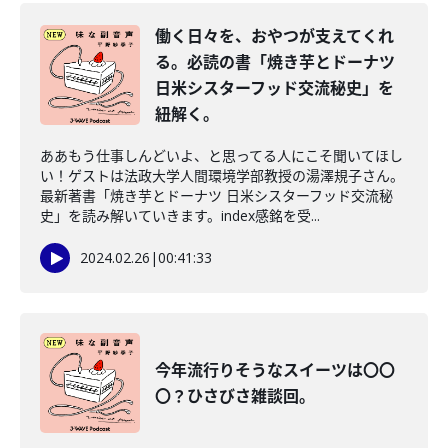
働く日々を、おやつが支えてくれ
る。必読の書「焼き芋とドーナツ
日米シスターフッド交流秘史」を
紐解く。
ああもう仕事しんどいよ、と思ってる人にこそ聞いてほし
い！ゲストは法政大学人間環境学部教授の湯澤規子さん。
最新著書「焼き芋とドーナツ 日米シスターフッド交流秘
史」を読み解いていきます。index感銘を受...
2024.02.26
|
00:41:33
今年流行りそうなスイーツは〇〇
〇？ひさびさ雑談回。