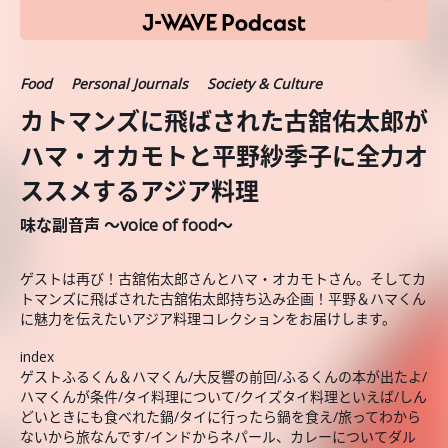
Food
Personal Journals
Society & Culture
カトマンズに飛ばされた古舘佑太郎が
ハマ・オカモトと平野紗季子に全力オ
ススメするアジア料理
味な副音声 ～voice of food～
ゲストは再び！古舘佑太郎さんとハマ・オカモトさん。そしてカ
トマンズに飛ばされた古舘佑太郎持ち込み企画！平野＆ハマくん
に魅力を伝えたいアジア料理コレクションをお届けします。
index
ゲストふるくん＆ハマくん/大反響の前回/ふるくんの本が出たよ/
ハマくんが条件/タイ料理について/クイズタイ料理といえば/しん
どいときにも食べれた鍋/タイに行ったら鍋を食え/旅ってわから
ないから旅なんです/インドからネパール、カレーについてダル