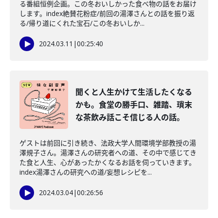
る番組恒例企画。この冬おいしかった食べ物の話をお届け
します。index絶賛花粉症/前回の湯澤さんとの話を振り返
る/帰り道にくれた宝石/この冬おいしか...
2024.03.11
|
00:25:40
聞くと人生かけて生活したくなる
かも。食堂の勝手口、雑踏、瑣末
な茶飲み話こそ信じる人の話。
ゲストは前回に引き続き、法政大学人間環境学部教授の湯
澤規子さん。湯澤さんの研究者への道、その中で感じてき
た食と人生、心があったかくなるお話を伺っていきます。
index湯澤さんの研究への道/妄想レシピを...
2024.03.04
|
00:26:56