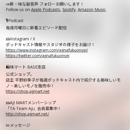
📣新・味な副音声 フォローお願いします！
Follow us on
Apple Podcasts
,
Spotify
,
Amazon Music
.
🎙️Podcast
毎週月曜日に新着エピソード配信
🍰Instagram / X
ポッドキャスト情報やスタジオの様子をお届け！
https://www.instagram.com/ajinafukuonsei/
https://twitter.com/ajinafukuonsei
🛍️味マート BASE支店
公式ショップ。
店主 平野紗季子が毎週ポッドキャスト内で紹介する美味しいモ
ノ・楽しいモノを販売中！
https://shop.ajimart.net
🍰AJI MARTメンバーシップ
「TA Team Aji」会員募集中！
http://shop.ajimart.net/
✏️メッセージ