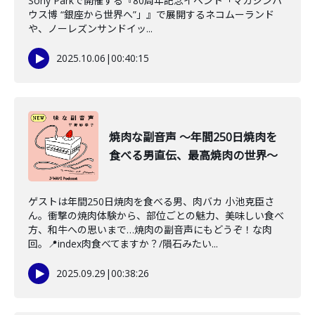
Sony Parkで開催する『80周年記念イベント「マガジンハ
ウス博 “銀座から世界へ”」』で展開するネコムーランド
や、ノーレズンサンドイッ...
2025.10.06
|
00:40:15
焼肉な副音声 〜年間250日焼肉を
食べる男直伝、最高焼肉の世界〜
ゲストは年間250日焼肉を食べる男、肉バカ 小池克臣さ
ん。衝撃の焼肉体験から、部位ごとの魅力、美味しい食べ
方、和牛への思いまで…焼肉の副音声にもどうぞ！な肉
回。📍index肉食べてますか？/隕石みたい...
2025.09.29
|
00:38:26