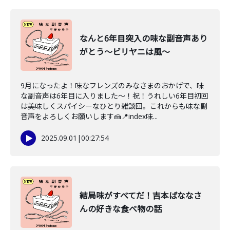
なんと6年目突入の味な副音声あり
がとう〜ビリヤニは風〜
9月になったよ！味なフレンズのみなさまのおかげで、味
な副音声は6年目に入りました〜！祝！うれしい6年目初回
は美味しくスパイシーなひとり雑談回。これからも味な副
音声をよろしくお願いします🍰📍index味...
2025.09.01
|
00:27:54
結局味がすべてだ！吉本ばななさ
んの好きな食べ物の話