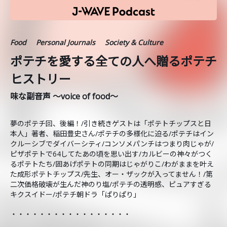
Food
Personal Journals
Society & Culture
ポテチを愛する全ての人へ贈るポテチ
ヒストリー
味な副音声 ～voice of food～
夢のポテチ回、後編！/引き続きゲストは「ポテトチップスと日
本人」著者、稲田豊史さん/ポテチの多様化に迫る/ポテチはイン
クルーシブでダイバーシティ/コンソメパンチはつまり肉じゃが/
ピザポテトで64してたあの頃を思い出す/カルビーの神々がつく
るポテトたち/固あげポテトの同期はじゃがりこ/わがままを叶え
た成形ポテトチップス/先生、オー・ザックが入ってません！/第
二次価格破壊が生んだ神のり塩/ポテチの透明感、ピュアすぎる
キクスイドー/ポテチ朝ドラ「ぱりぱり」
・・・・・・・・・・・・・・・・・