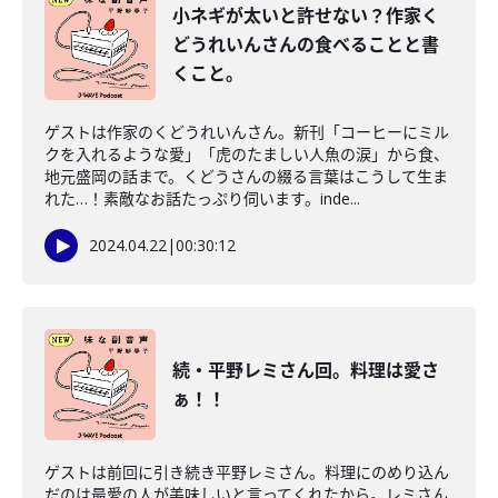
小ネギが太いと許せない？作家く
どうれいんさんの食べることと書
くこと。
ゲストは作家のくどうれいんさん。新刊「コーヒーにミル
クを入れるような愛」「虎のたましい人魚の涙」から食、
地元盛岡の話まで。くどうさんの綴る言葉はこうして生ま
れた…！素敵なお話たっぷり伺います。inde...
2024.04.22
|
00:30:12
続・平野レミさん回。料理は愛さ
ぁ！！
ゲストは前回に引き続き平野レミさん。料理にのめり込ん
だのは最愛の人が美味しいと言ってくれたから。レミさん