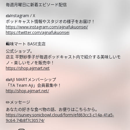
毎週月曜日に新着エピソード配信
🍰Instagram / X
ポッドキャスト情報やスタジオの様子をお届け！
https://www.instagram.com/ajinafukuonsei/
https://twitter.com/ajinafukuonsei
🛍️味マート BASE支店
公式ショップ。
店主 平野紗季子が毎週ポッドキャスト内で紹介する美味しいモ
ノ・楽しいモノを販売中！
https://shop.ajimart.net
🍰AJI MARTメンバーシップ
「TA Team Aji」会員募集中！
http://shop.ajimart.net/
✏️メッセージ
あなたの好きな食べ物の話、お便りはこちらから。
https://survey.sonicbowl.cloud/form/efd63cc3-c14a-41a5-
9c64-74b8f7c30574/