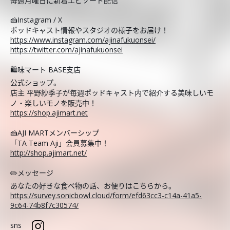
毎週月曜日に新着エピソード配信
🍰Instagram / X
ポッドキャスト情報やスタジオの様子をお届け！
https://www.instagram.com/ajinafukuonsei/
https://twitter.com/ajinafukuonsei
🛍️味マート BASE支店
公式ショップ。
店主 平野紗季子が毎週ポッドキャスト内で紹介する美味しいモ
ノ・楽しいモノを販売中！
https://shop.ajimart.net
🍰AJI MARTメンバーシップ
「TA Team Aji」会員募集中！
http://shop.ajimart.net/
✏️メッセージ
あなたの好きな食べ物の話、お便りはこちらから。
https://survey.sonicbowl.cloud/form/efd63cc3-c14a-41a5-
9c64-74b8f7c30574/
sns