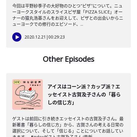
今回は平野紗季子の大好物のひとつ"ピザ"について。ニュ
ーヨークスタイルのスライスピザ屋「PIZZA SLICE」オー
ナーの猿丸浩基さんをお迎えして、ピザとの出会いからニ
ューヨークでの修行のエピソード、...
2020.12.21
|
00:29:23
Other Episodes
アイスはコーン派？カップ派？エ
ッセイスト古賀及子さんの「暮ら
しの信じ方」
ゲストは前回に引き続きエッセイストの古賀及子さん。最
新著書「暮らしの信じ方」から、古賀さんの考える日常の
選択について、そして「信じる」ことについてお話してい
きます。📍indexゲスト古賀及子さん/最新...