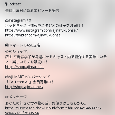
🎙️Podcast
毎週月曜日に新着エピソード配信
🍰Instagram / X
ポッドキャスト情報やスタジオの様子をお届け！
https://www.instagram.com/ajinafukuonsei/
https://twitter.com/ajinafukuonsei
🛍️味マート BASE支店
公式ショップ。
店主 平野紗季子が毎週ポッドキャスト内で紹介する美味しいモ
ノ・楽しいモノを販売中！
https://shop.ajimart.net
🍰AJI MARTメンバーシップ
「TA Team Aji」会員募集中！
http://shop.ajimart.net/
✏️メッセージ
あなたの好きな食べ物の話、お便りはこちらから。
https://survey.sonicbowl.cloud/form/efd63cc3-c14a-41a5-
9c64-74b8f7c30574/