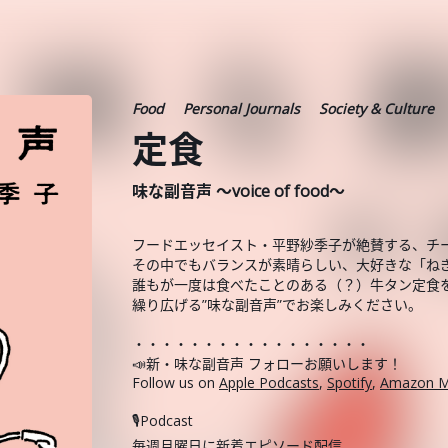
Food
Personal Journals
Society & Culture
定食
味な副音声 ～voice of food～
フードエッセイスト・平野紗季子が絶賛する、チ
その中でもバランスが素晴らしい、大好きな「ね
誰もが一度は食べたことのある（？）牛タン定食
繰り広げる”味な副音声”でお楽しみください。
・・・・・・・・・・・・・・・・・
📣新・味な副音声 フォローお願いします！
Follow us on
Apple Podcasts
,
Spotify
,
Amazon M
🎙️Podcast
毎週月曜日に新着エピソード配信