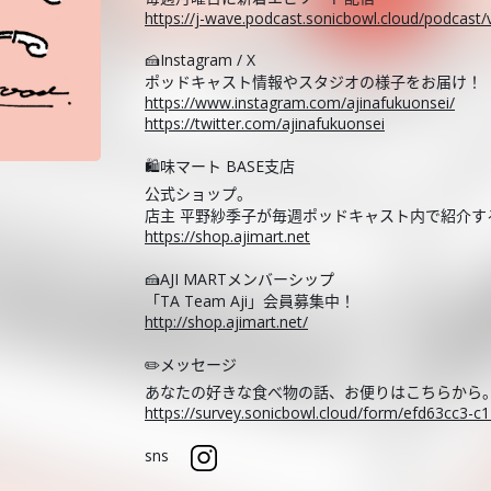
https://j-wave.podcast.sonicbowl.cloud/podcast/
🍰Instagram / X
ポッドキャスト情報やスタジオの様子をお届け！
https://www.instagram.com/ajinafukuonsei/
https://twitter.com/ajinafukuonsei
🛍️味マート BASE支店
公式ショップ。
店主 平野紗季子が毎週ポッドキャスト内で紹介
https://shop.ajimart.net
🍰AJI MARTメンバーシップ
「TA Team Aji」会員募集中！
http://shop.ajimart.net/
✏️メッセージ
あなたの好きな食べ物の話、お便りはこちらから
https://survey.sonicbowl.cloud/form/efd63cc3-
sns