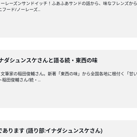
ノーレーズンサンドイッチ！ふあふあサンドの話から、味なフレンズか
ニフード/ノーレーズ...
イナダシュンスケさんと語る続・東西の味
・文筆家の稲田俊輔さん。新著「東西の味」から全国各地に根付く「甘
ト稲田俊輔さん/続・...
あります (語り部:イナダシュンスケさん)