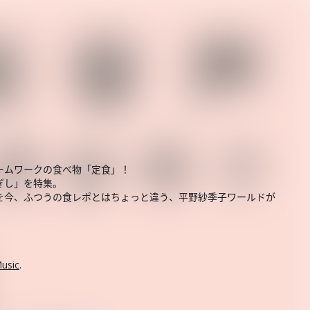
ームワークの食べ物「定食」！
ぎし」を特集。
を今、ふつうの食レポとはちょっと違う、平野紗季子ワールドが
usic
.