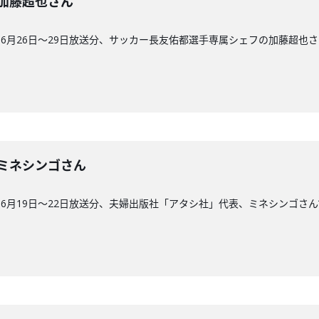
回】加藤超也さん
6月26日〜29日放送分、サッカー長友佑都選手専属シェフの加藤超也さ
7回】ミネシンゴさん
6月19日〜22日放送分、夫婦出版社「アタシ社」代表、ミネシンゴさん