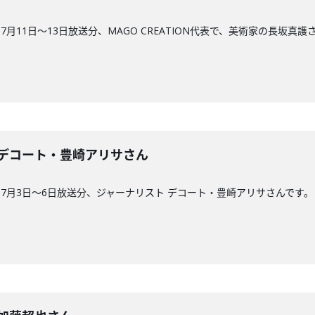
月11日〜13日放送分、MAGO CREATION代表で、美術家の長坂真護
29回】デコート・豊崎アリサさん
7月3日〜6日放送分、ジャーナリスト デコート・豊崎アリサさんです。