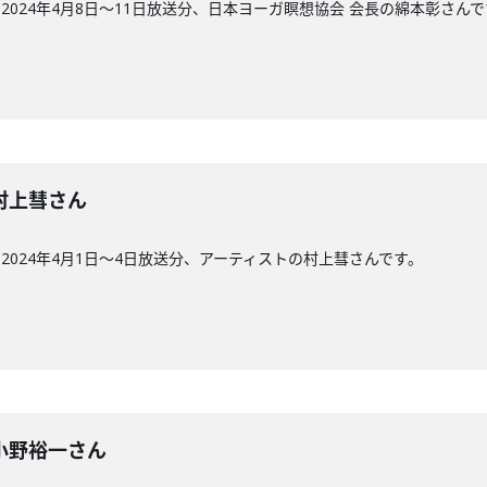
024年4月8日〜11日放送分、日本ヨーガ瞑想協会 会長の綿本彰さんで
回】村上彗さん
024年4月1日〜4日放送分、アーティストの村上彗さんです。
回】小野裕一さん