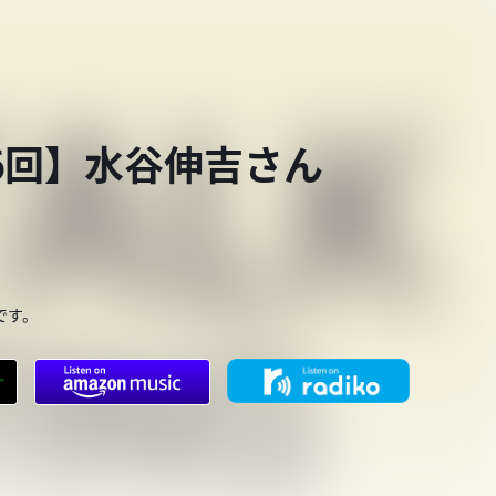
第926回】水谷伸吉さん
です。