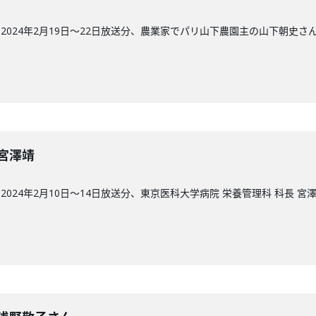
024年2月19日〜22日放送分、農業家でパリ山下農園主の山下朝史さ
回】宮澤靖
024年2月10日〜14日放送分、東京医科大学病院 栄養管理科 科長 宮