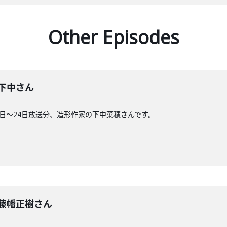
Other Episodes
回】下中さん
1日〜24日放送分、造形作家の下中菜穂さんです。
回】藤幡正樹さん