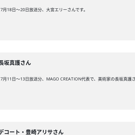
7月18日〜20日放送分、大宮エリーさんです。
回】長坂真護さん
月11日〜13日放送分、MAGO CREATION代表で、美術家の長坂真護
29回】デコート・豊崎アリサさん