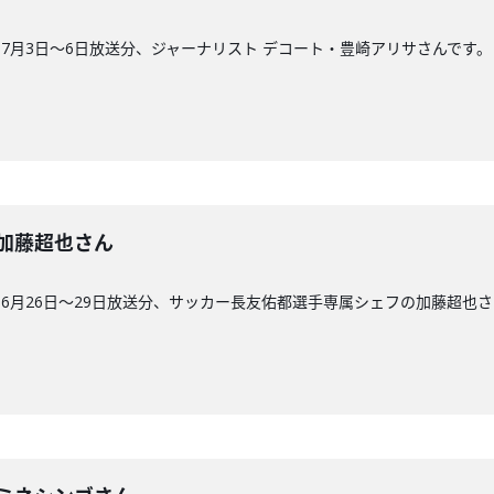
7月3日〜6日放送分、ジャーナリスト デコート・豊崎アリサさんです。
回】加藤超也さん
6月26日〜29日放送分、サッカー長友佑都選手専属シェフの加藤超也さ