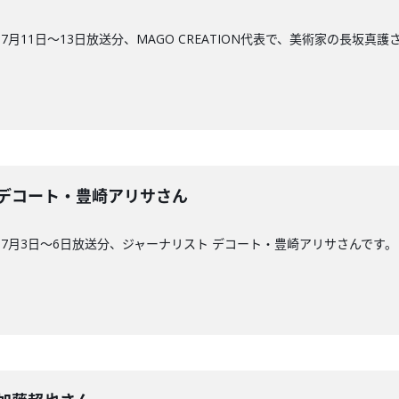
月11日〜13日放送分、MAGO CREATION代表で、美術家の長坂真護
29回】デコート・豊崎アリサさん
7月3日〜6日放送分、ジャーナリスト デコート・豊崎アリサさんです。