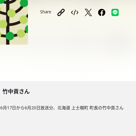
Share
8回】竹中貢さん
月17日から6月20日放送分、北海道 上士幌町 町長の竹中貢さん