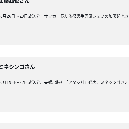
回】加藤超也さん
6月26日〜29日放送分、サッカー長友佑都選手専属シェフの加藤超也さ
7回】ミネシンゴさん
6月19日〜22日放送分、夫婦出版社「アタシ社」代表、ミネシンゴさん