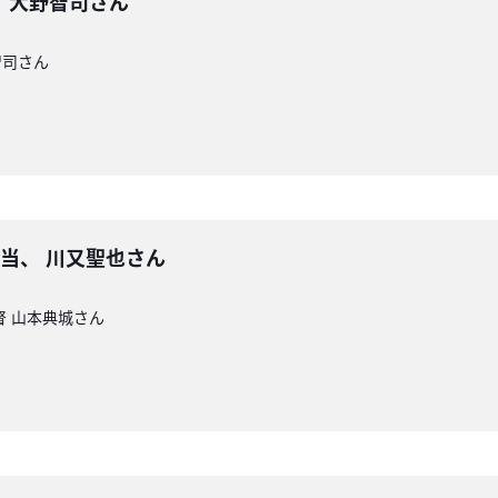
 大野智司さん
智司さん
当、 川又聖也さん
督 山本典城さん