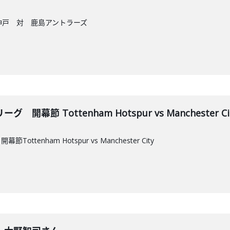
ル神戸 対 鹿島アントラーズ
節 Tottenham Hotspur vs Manchester Ci
enham Hotspur vs Manchester City