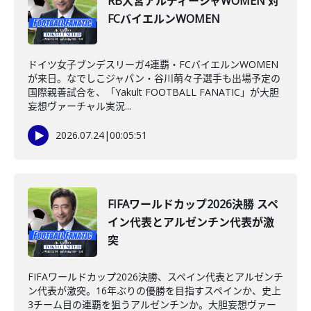
RB大宮アルディージャWOMEN 対
FCバイエルンWOMEN
ドイツ女子ブンデスリーガ4連覇・FCバイエルンWOMEN
が来日。なでしこジャパン・谷川萌々子選手も出場予定の
国際親善試合を、「Yakult FOOTBALL FANATIC」が大胆
妄想ヴァーチャル実況...
2026.07.24
|
00:05:51
FIFAワールドカップ2026決勝 スペ
イン代表とアルゼンチン代表が激
突
FIFAワールドカップ2026決勝、スペイン代表とアルゼンチ
ン代表が激突。16年ぶりの優勝を目指すスペインか、史上
3チーム目の連覇を狙うアルゼンチンか。大胆妄想ヴァー