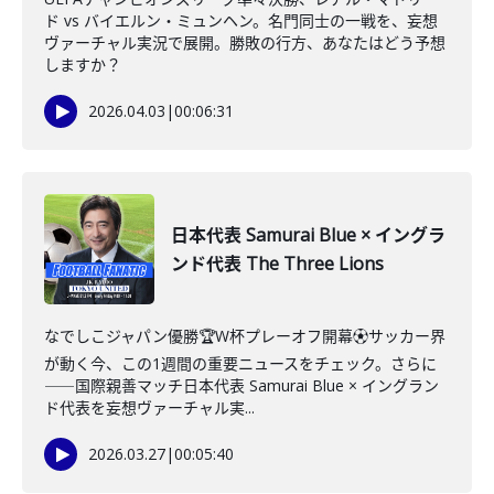
ド vs バイエルン・ミュンヘン。名門同士の一戦を、妄想
ヴァーチャル実況で展開。勝敗の行方、あなたはどう予想
しますか？
2026.04.03
|
00:06:31
日本代表 Samurai Blue × イングラ
ンド代表 The Three Lions
なでしこジャパン優勝🏆W杯プレーオフ開幕⚽️サッカー界
が動く今、この1週間の重要ニュースをチェック。さらに
――国際親善マッチ日本代表 Samurai Blue × イングラン
ド代表を妄想ヴァーチャル実...
2026.03.27
|
00:05:40