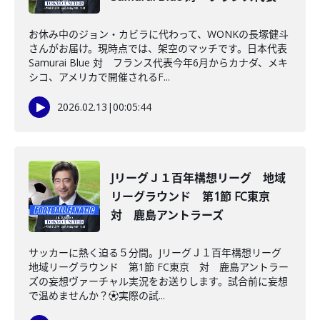
お休み中のジョン・カビラに代わって、WONKの長塚健斗
さんがお届け。現時点では、架空のマッチです。日本代表
Samurai Blue 対 フランス代表今年6月からカナダ、メキ
シコ、アメリカで開催されるF...
2026.02.13
|
00:05:44
JリーグＪ１百年構想リーグ 地域
リーグラウンド 第1節 FC東京
対 鹿島アントラーズ
サッカーに熱く迫る５分間。JリーグＪ１百年構想リーグ
地域リーグラウンド 第1節 FC東京 対 鹿島アントラー
ズの妄想ヴァーチャル実況をお送りします。試合前に妄想
で温めませんか？⚽️実際の試...