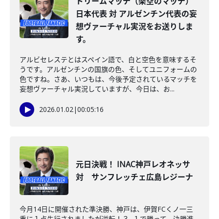
ドリームマッチ（架空のマッチ）
日本代表 対 アルゼンチン代表の妄
想ヴァーチャル実況をお送りしま
す。
アルビセレステとはスペイン語で、白と空色を意味するそ
うです。アルゼンチンの国旗の色、そしてユニフォームの
色ですね。さあ、いつもは、今後予定されているマッチを
妄想ヴァーチャル実況していますが、今日は、お...
2026.01.02
|
00:05:16
元日決戦！ INAC神戸レオネッサ
対 サンフレッチェ広島レジーナ
今月14日に開催された準決勝、神戸は、伊賀FCくノ一三
重に１点先行されましたが逆転！３−１で勝って、決勝進