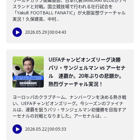
ワールドカップ開幕直前、日本代表SAMURAI BLUEがアイ
スランドと対戦。国立競技場で行われる壮行試合を
「Yakult FOOTBALL FANATIC」が大胆妄想ヴァーチャル
実況！久保建英、中村...
2026.05.29
|
00:04:43
UEFAチャンピオンズリーグ決勝
パリ・サンジェルマン vs アーセナ
ル 連覇か。20年ぶりの悲願か。
熱烈ヴァーチャル実況！
ヨーロッパのクラブチーム、ナンバーワンを決める熱き戦
い、UEFAチャンピオンズリーグ。今シーズンのファイナ
ルは、連覇を狙うパリ・サンジェルマン初優勝を目指すア
ーセナルの対戦となりました。アーセナルは、...
2026.05.22
|
00:05:33