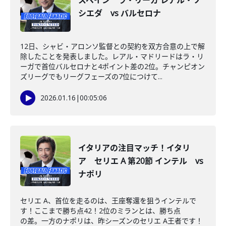
スペイン ラ・リーガ レアル・ソ
シエダ vs バルセロナ
12日、シャビ・アロンソ監督との契約を双方合意の上で解
除したことを発表しました。レアル・マドリードはラ・リ
ーガで首位バルセロナと4ポイント差の2位。チャンピオン
ズリーグでもリーグフェーズの7位につけて...
2026.01.16
|
00:05:06
イタリアの注目マッチ！イタリ
ア セリエ A 第20節 インテル vs
ナポリ
セリエ A、首位を走るのは、王座奪還を狙うインテルで
す！ここまで勝ち点42！2位のミランとは、勝ち点
の差。一方のナポリは、昨シーズンのセリエ A王者です！